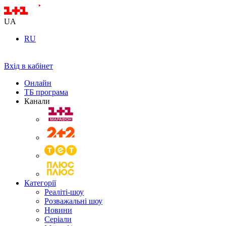
UA
RU
Вхід в кабінет
Онлайн
ТБ програма
Канали
Категорії
Реаліті-шоу
Розважальні шоу
Новини
Серіали