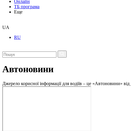
Онлайн
ТБ програма
Еще
UA
RU
Автоновини
Джерело корисної інформації для водіїв – це «Автоновини» від