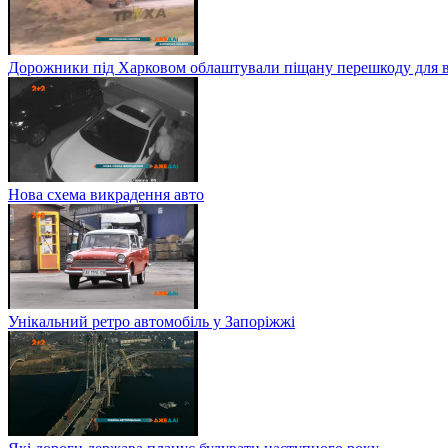
Дорожники під Харковом облаштували піщану перешкоду для в
Нова схема викрадення авто
Унікальний ретро автомобіль у Запоріжжі