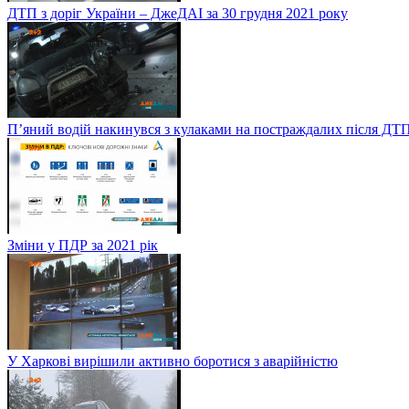
ДТП з доріг України – ДжеДАІ за 30 грудня 2021 року
П’яний водій накинувся з кулаками на постраждалих після ДТП
Зміни у ПДР за 2021 рік
У Харкові вирішили активно боротися з аварійністю