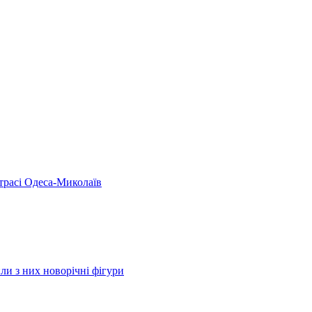
 трасі Одеса-Миколаїв
ли з них новорічні фігури