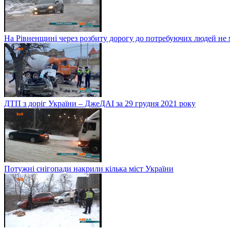
На Рівненщині через розбиту дорогу до потребуючих людей не
ДТП з доріг України – ДжеДАІ за 29 грудня 2021 року
Потужні снігопади накрили кілька міст України