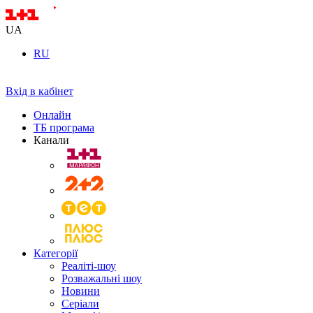
UA
RU
Вхід в кабінет
Онлайн
ТБ програма
Канали
Категорії
Реаліті-шоу
Розважальні шоу
Новини
Серіали