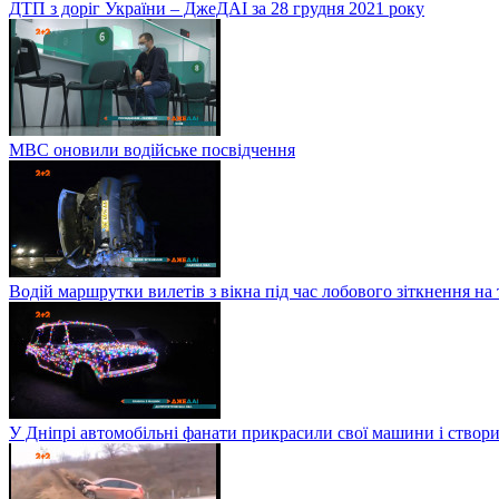
ДТП з доріг України – ДжеДАІ за 28 грудня 2021 року
МВС оновили водійське посвідчення
Водій маршрутки вилетів з вікна під час лобового зіткнення на
У Дніпрі автомобільні фанати прикрасили свої машини і створи