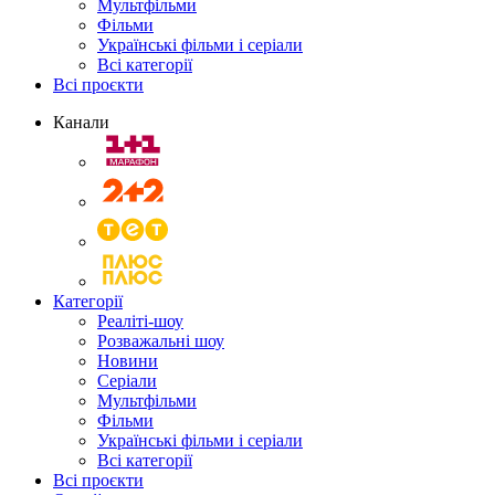
Мультфільми
Фільми
Українські фільми і серіали
Всі категорії
Всі проєкти
Канали
Категорії
Реаліті-шоу
Розважальні шоу
Новини
Серіали
Мультфільми
Фільми
Українські фільми і серіали
Всі категорії
Всі проєкти