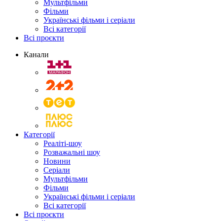
Мультфільми
Фільми
Українські фільми і серіали
Всі категорії
Всі проєкти
Канали
Категорії
Реаліті-шоу
Розважальні шоу
Новини
Серіали
Мультфільми
Фільми
Українські фільми і серіали
Всі категорії
Всі проєкти