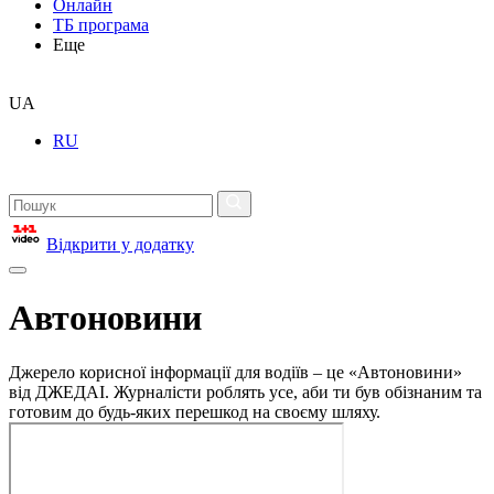
Онлайн
ТБ програма
Еще
UA
RU
Відкрити у додатку
Автоновини
Джерело корисної інформації для водіїв – це «Автоновини»
від ДЖЕДАІ. Журналісти роблять усе, аби ти був обізнаним та
готовим до будь-яких перешкод на своєму шляху.