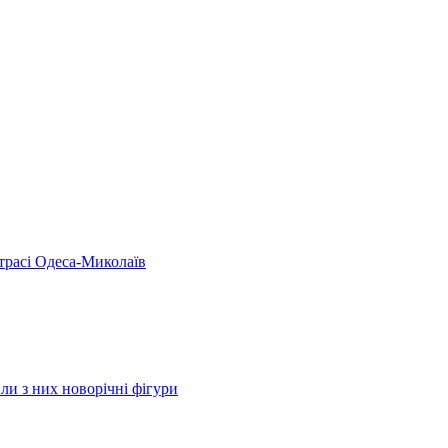
 трасі Одеса-Миколаїв
ли з них новорічні фігури