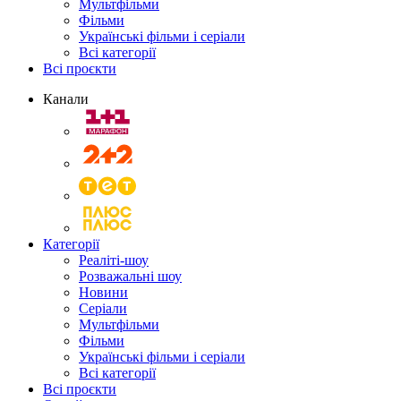
Мультфільми
Фільми
Українські фільми і серіали
Всі категорії
Всі проєкти
Канали
Категорії
Реаліті-шоу
Розважальні шоу
Новини
Серіали
Мультфільми
Фільми
Українські фільми і серіали
Всі категорії
Всі проєкти