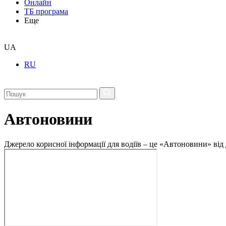
Онлайн
ТБ програма
Еще
UA
RU
Автоновини
Джерело корисної інформації для водіїв – це «Автоновини» від