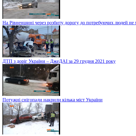
На Рівненщині через розбиту дорогу до потребуючих людей не
ДТП з доріг України – ДжеДАІ за 29 грудня 2021 року
Потужні снігопади накрили кілька міст України