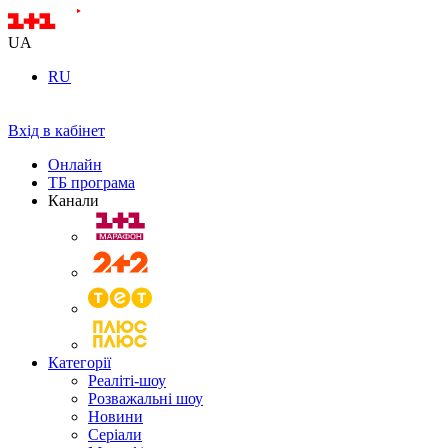
UA
RU
Вхід в кабінет
Онлайн
ТБ програма
Канали
Категорії
Реаліті-шоу
Розважальні шоу
Новини
Серіали