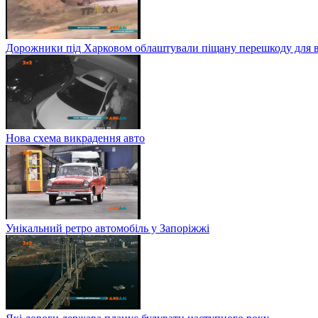
Дорожники під Харковом облаштували піщану перешкоду для в
Нова схема викрадення авто
Унікальний ретро автомобіль у Запоріжжі