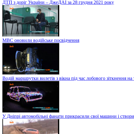
ДТП з доріг України – ДжеДАІ за 28 грудня 2021 року
МВС оновили водійське посвідчення
Водій маршрутки вилетів з вікна під час лобового зіткнення на
У Дніпрі автомобільні фанати прикрасили свої машини і створи