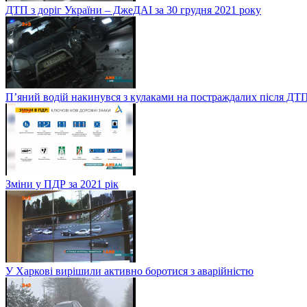
ДТП з доріг України – ДжеДАІ за 30 грудня 2021 року
П’яний водій накинувся з кулаками на постраждалих після ДТП
Зміни у ПДР за 2021 рік
У Харкові вирішили активно боротися з аварійністю