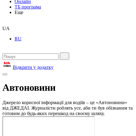
Онлайн
ТБ програма
Еще
UA
RU
Відкрити у додатку
Автоновини
Джерело корисної інформації для водіїв – це «Автоновини»
від ДЖЕДАІ. Журналісти роблять усе, аби ти був обізнаним та
готовим до будь-яких перешкод на своєму шляху.