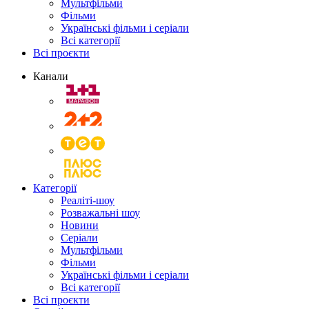
Мультфільми
Фільми
Українські фільми і серіали
Всі категорії
Всі проєкти
Канали
Категорії
Реаліті-шоу
Розважальні шоу
Новини
Серіали
Мультфільми
Фільми
Українські фільми і серіали
Всі категорії
Всі проєкти