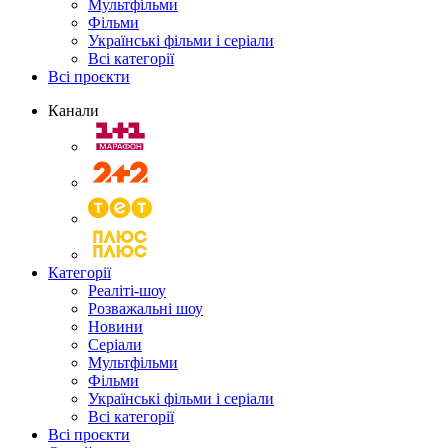
Мультфільми
Фільми
Українські фільми і серіали
Всі категорії
Всі проєкти
Канали
Категорії
Реаліті-шоу
Розважальні шоу
Новини
Серіали
Мультфільми
Фільми
Українські фільми і серіали
Всі категорії
Всі проєкти