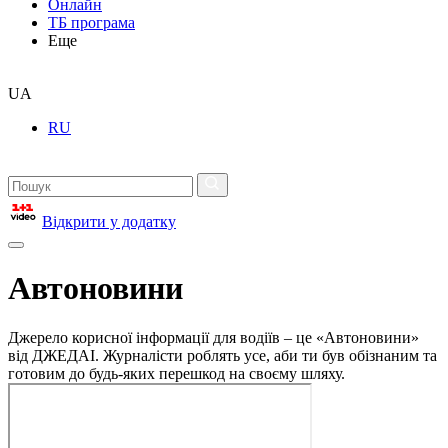
Онлайн
ТБ програма
Еще
UA
RU
Відкрити у додатку
Автоновини
Джерело корисної інформації для водіїв – це «Автоновини»
від ДЖЕДАІ. Журналісти роблять усе, аби ти був обізнаним та
готовим до будь-яких перешкод на своєму шляху.