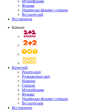
Мультфільми
Фільми
Українські фільми і серіали
Всі категорії
Всі проєкти
Канали
Категорії
Реаліті-шоу
Розважальні шоу
Новини
Серіали
Мультфільми
Фільми
Українські фільми і серіали
Всі категорії
Всі проєкти