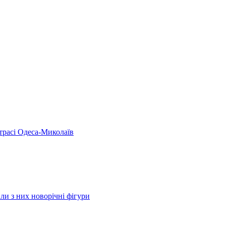
 трасі Одеса-Миколаїв
ли з них новорічні фігури