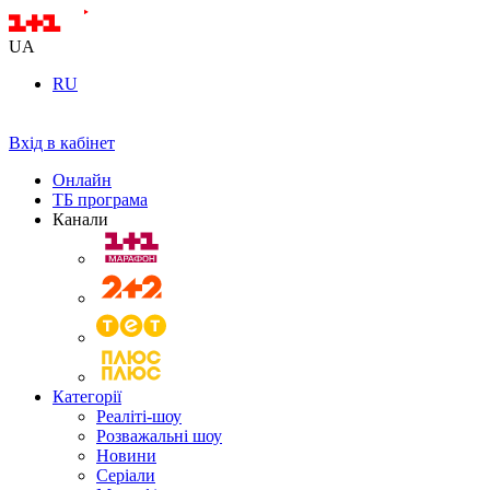
UA
RU
Вхід в кабінет
Онлайн
ТБ програма
Канали
Категорії
Реаліті-шоу
Розважальні шоу
Новини
Серіали