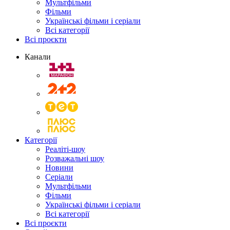
Мультфільми
Фільми
Українські фільми і серіали
Всі категорії
Всі проєкти
Канали
Категорії
Реаліті-шоу
Розважальні шоу
Новини
Серіали
Мультфільми
Фільми
Українські фільми і серіали
Всі категорії
Всі проєкти