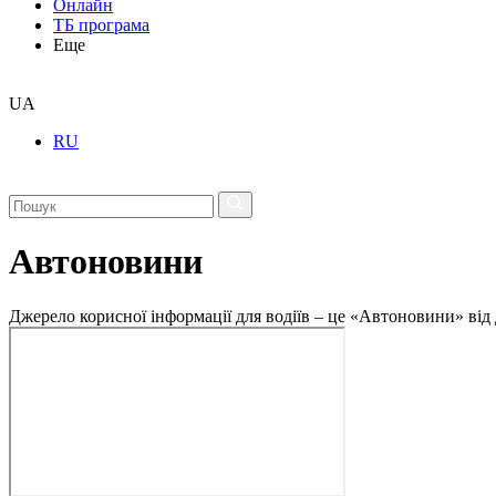
Онлайн
ТБ програма
Еще
UA
RU
Автоновини
Джерело корисної інформації для водіїв – це «Автоновини» від