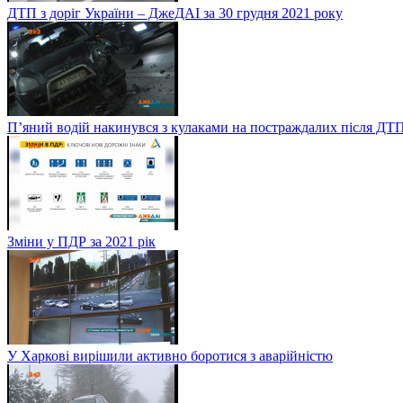
ДТП з доріг України – ДжеДАІ за 30 грудня 2021 року
П’яний водій накинувся з кулаками на постраждалих після ДТП
Зміни у ПДР за 2021 рік
У Харкові вирішили активно боротися з аварійністю