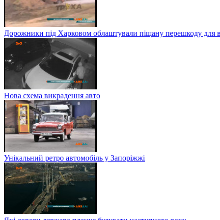
Дорожники під Харковом облаштували піщану перешкоду для в
Нова схема викрадення авто
Унікальний ретро автомобіль у Запоріжжі