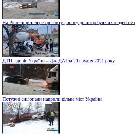
На Рівненщині через розбиту дорогу до потребуючих людей не
ДТП з доріг України – ДжеДАІ за 29 грудня 2021 року
Потужні снігопади накрили кілька міст України