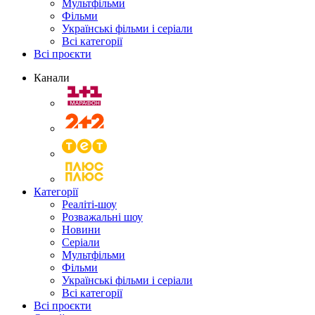
Мультфільми
Фільми
Українські фільми і серіали
Всі категорії
Всі проєкти
Канали
Категорії
Реаліті-шоу
Розважальні шоу
Новини
Серіали
Мультфільми
Фільми
Українські фільми і серіали
Всі категорії
Всі проєкти