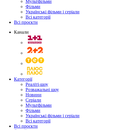
Мультфільми
Фільми
Українські фільми і серіали
Всі категорії
Всі проєкти
Канали
Категорії
Реаліті-шоу
Розважальні шоу
Новини
Серіали
Мультфільми
Фільми
Українські фільми і серіали
Всі категорії
Всі проєкти