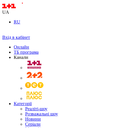
UA
RU
Вхід в кабінет
Онлайн
ТБ програма
Канали
Категорії
Реаліті-шоу
Розважальні шоу
Новини
Серіали