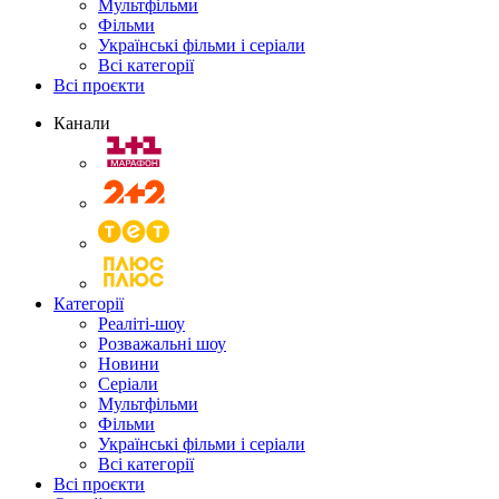
Мультфільми
Фільми
Українські фільми і серіали
Всі категорії
Всі проєкти
Канали
Категорії
Реаліті-шоу
Розважальні шоу
Новини
Серіали
Мультфільми
Фільми
Українські фільми і серіали
Всі категорії
Всі проєкти