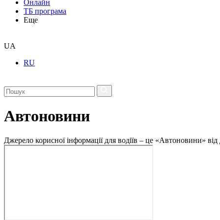
Онлайн
ТБ програма
Еще
UA
RU
Автоновини
Джерело корисної інформації для водіїв – це «Автоновини» від