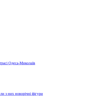
 трасі Одеса-Миколаїв
ли з них новорічні фігури