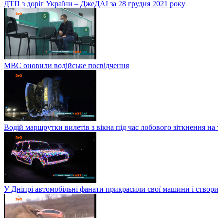
ДТП з доріг України – ДжеДАІ за 28 грудня 2021 року
МВС оновили водійське посвідчення
Водій маршрутки вилетів з вікна під час лобового зіткнення на
У Дніпрі автомобільні фанати прикрасили свої машини і створи