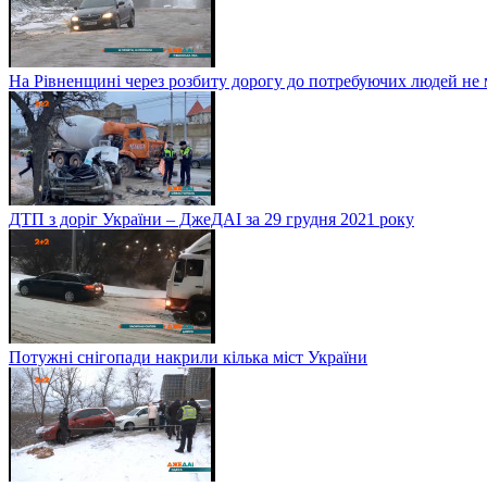
На Рівненщині через розбиту дорогу до потребуючих людей не
ДТП з доріг України – ДжеДАІ за 29 грудня 2021 року
Потужні снігопади накрили кілька міст України