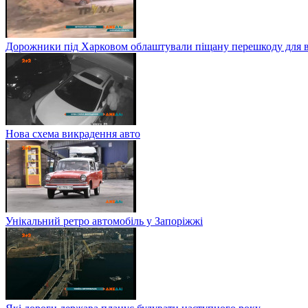
Дорожники під Харковом облаштували піщану перешкоду для в
Нова схема викрадення авто
Унікальний ретро автомобіль у Запоріжжі