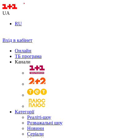
UA
RU
Вхід в кабінет
Онлайн
ТБ програма
Канали
Категорії
Реаліті-шоу
Розважальні шоу
Новини
Серіали