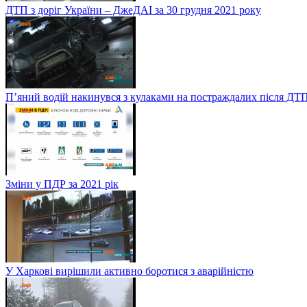
ДТП з доріг України – ДжеДАІ за 30 грудня 2021 року
П’яний водій накинувся з кулаками на постраждалих після ДТП
Зміни у ПДР за 2021 рік
У Харкові вирішили активно боротися з аварійністю