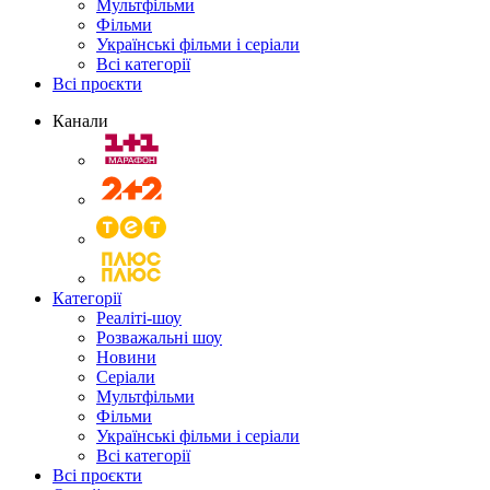
Мультфільми
Фільми
Українські фільми і серіали
Всі категорії
Всі проєкти
Канали
Категорії
Реаліті-шоу
Розважальні шоу
Новини
Серіали
Мультфільми
Фільми
Українські фільми і серіали
Всі категорії
Всі проєкти