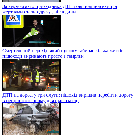
За кермом авто призвідника ДТП їхав поліцейський, а
жертвами стали одразу дві людини
Смертельний перехід, який щороку забирає кілька життів:
пішоходи виринають просто з темряви
ДТП на дорозі у три смуги: пішохід вирішив перебігти дорогу
в непристосованому для цього місці