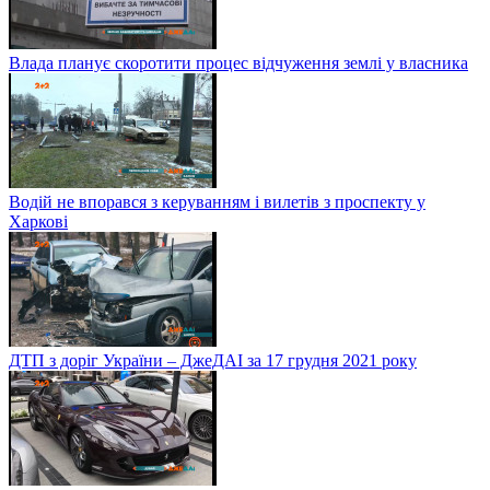
Влада планує скоротити процес відчуження землі у власника
Водій не впорався з керуванням і вилетів з проспекту у
Харкові
ДТП з доріг України – ДжеДАІ за 17 грудня 2021 року