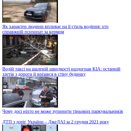
Як характер людини впливає на її стиль водіння: хто
справжній психопат за кермом
Водій таксі на шаленій швидкості наздогнав КІА: останній
злетів з дороги й врізався в стіну будинку
Чому досі ніхто не може зупинити тіньових паркувальників