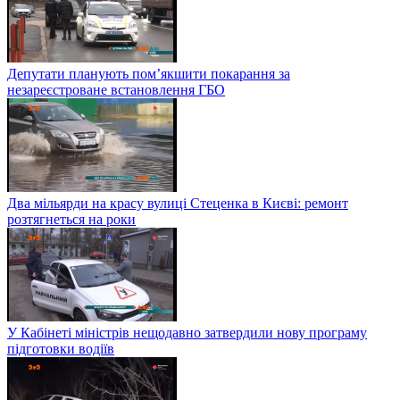
Депутати планують пом’якшити покарання за
незареєстроване встановлення ГБО
Два мільярди на красу вулиці Стеценка в Києві: ремонт
розтягнеться на роки
У Кабінеті міністрів нещодавно затвердили нову програму
підготовки водіїв