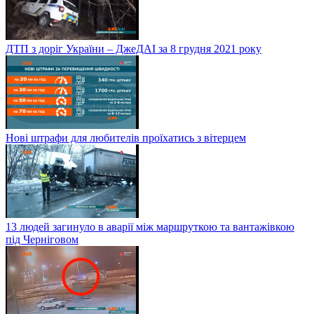
ДТП з доріг України – ДжеДАІ за 8 грудня 2021 року
Нові штрафи для любителів проїхатись з вітерцем
13 людей загинуло в аварії між маршруткою та вантажівкою
під Черніговом