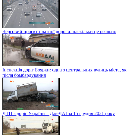
Черговий проєкт платної дороги: наскільки це реально
Інспекція доріг Боярки: одна з центральних вулиць міста, як
після бомбардування
ДТП з доріг України – ДжеДАІ за 15 грудня 2021 року