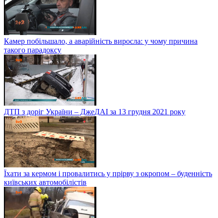
Камер побільшало, а аварійність виросла: у чому причина
такого парадоксу
ДТП з доріг України – ДжеДАІ за 13 грудня 2021 року
Їхати за кермом і провалитись у прірву з окропом – буденність
київських автомобілістів