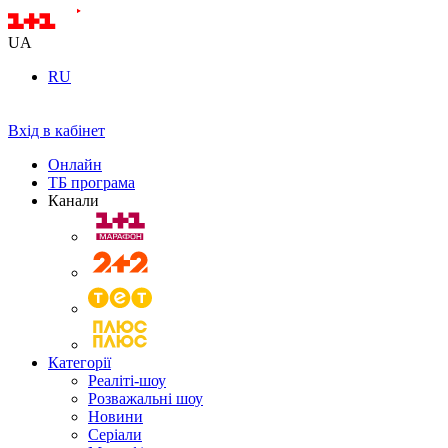
UA
RU
Вхід в кабінет
Онлайн
ТБ програма
Канали
Категорії
Реаліті-шоу
Розважальні шоу
Новини
Серіали