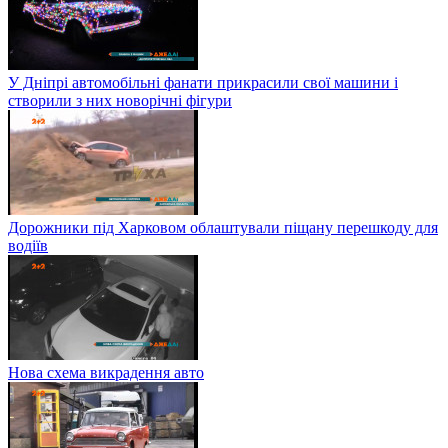
У Дніпрі автомобільні фанати прикрасили свої машини і
створили з них новорічні фігури
Дорожники під Харковом облаштували піщану перешкоду для
водіїв
Нова схема викрадення авто