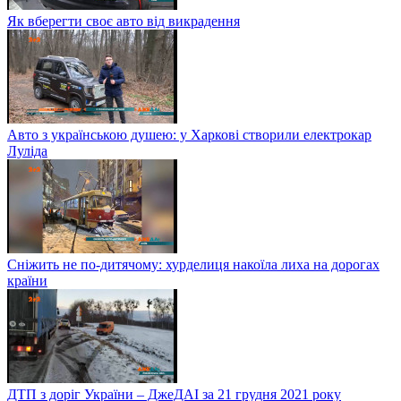
Як вберегти своє авто від викрадення
Авто з українською душею: у Харкові створили електрокар
Луліда
Сніжить не по-дитячому: хурделиця накоїла лиха на дорогах
країни
ДТП з доріг України – ДжеДАІ за 21 грудня 2021 року