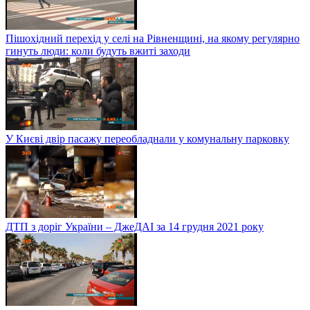
Пішохідний перехід у селі на Рівненщині, на якому регулярно
гинуть люди: коли будуть вжиті заходи
У Києві двір пасажу переобладнали у комунальну парковку
ДТП з доріг України – ДжеДАІ за 14 грудня 2021 року