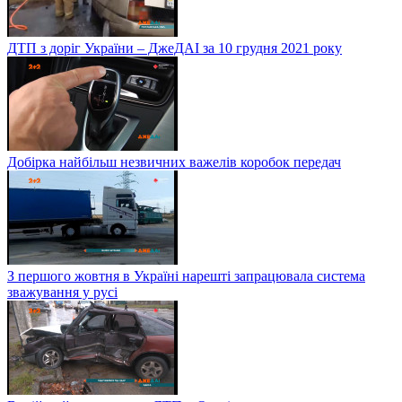
ДТП з доріг України – ДжеДАІ за 10 грудня 2021 року
Добірка найбільш незвичних важелів коробок передач
З першого жовтня в Україні нарешті запрацювала система
зважування у русі