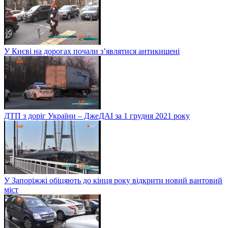
На яких автомобілях їздять світові зірки
Столичні винахідники зібрали всюдихід
У Києві на дорогах почали з’являтися антикишені
ДТП з доріг України – ДжеДАІ за 1 грудня 2021 року