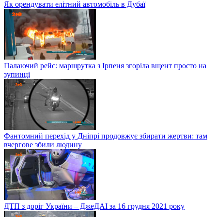
Як орендувати елітний автомобіль в Дубаї
Палаючий рейс: маршрутка з Ірпеня згоріла вщент просто на
зупинці
Фантомний перехід у Дніпрі продовжує збирати жертви: там
вчергове збили людину
ДТП з доріг України – ДжеДАІ за 16 грудня 2021 року