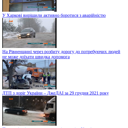
У Харкові вирішили активно боротися з аварійністю
На Рівненщині через розбиту дорогу до потребуючих людей
не може доїхати швидка допомога
ДТП з доріг України – ДжеДАІ за 29 грудня 2021 року