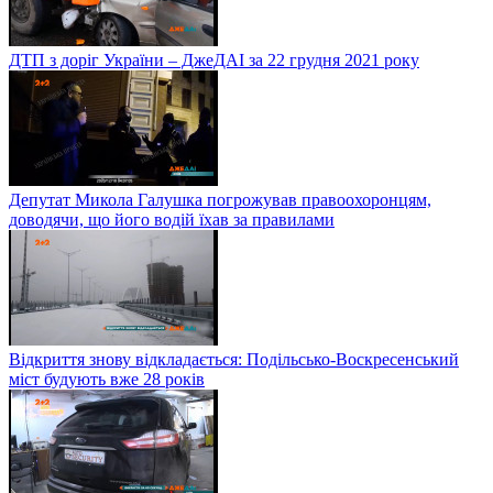
ДТП з доріг України – ДжеДАІ за 22 грудня 2021 року
Депутат Микола Галушка погрожував правоохоронцям,
доводячи, що його водій їхав за правилами
Відкриття знову відкладається: Подільсько-Воскресенський
міст будують вже 28 років