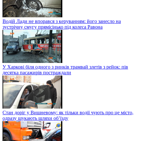
Водій Лади не впорався з керуванням: його занесло на
зустрічну смугу прямісінько під колеса Равона
У Харкові біля одного з ринків трамвай злетів з рейок: пів
десятка пасажирів постраждали
Стан доріг у Вишневому: як тільки водії чують про це місто,
одразу шукають шляхи об’їзду