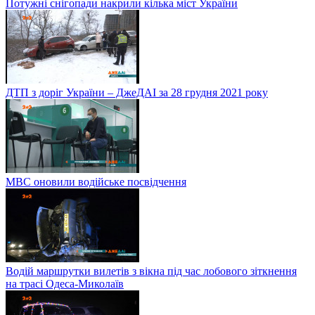
Потужні снігопади накрили кілька міст України
ДТП з доріг України – ДжеДАІ за 28 грудня 2021 року
МВС оновили водійське посвідчення
Водій маршрутки вилетів з вікна під час лобового зіткнення
на трасі Одеса-Миколаїв