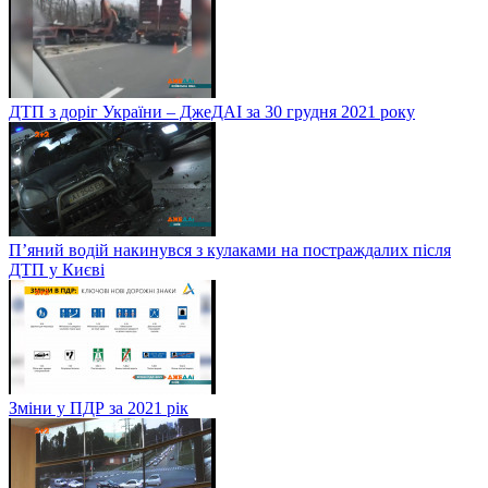
ДТП з доріг України – ДжеДАІ за 30 грудня 2021 року
П’яний водій накинувся з кулаками на постраждалих після
ДТП у Києві
Зміни у ПДР за 2021 рік