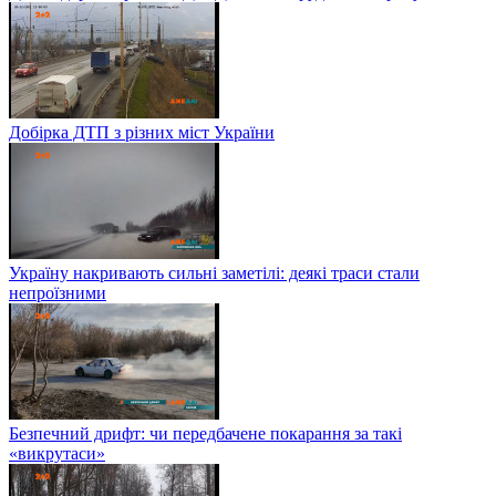
Добірка ДТП з різних міст України
Україну накривають сильні заметілі: деякі траси стали
непроїзними
Безпечний дрифт: чи передбачене покарання за такі
«викрутаси»