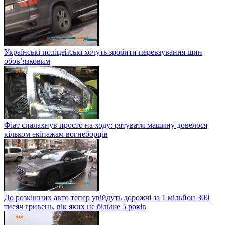
Українські поліцейські хочуть зробити перевзування шин
обов’язковим
Фіат спалахнув просто на ходу: рятувати машину довелося
кільком екіпажам вогнеборців
До розкішних авто тепер увійдуть дорожчі за 1 мільйон 300
тисяч гривень, вік яких не більше 5 років