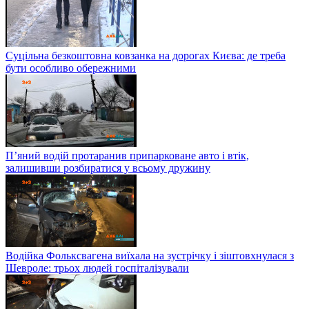
Суцільна безкоштовна ковзанка на дорогах Києва: де треба
бути особливо обережними
П’яний водій протаранив припарковане авто і втік,
залишивши розбиратися у всьому дружину
Водійка Фольксвагена виїхала на зустрічку і зіштовхнулася з
Шевроле: трьох людей госпіталізували