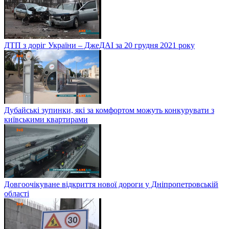
ДТП з доріг України – ДжеДАІ за 20 грудня 2021 року
Дубайські зупинки, які за комфортом можуть конкурувати з
київськими квартирами
Довгоочікуване відкриття нової дороги у Дніпропетровській
області