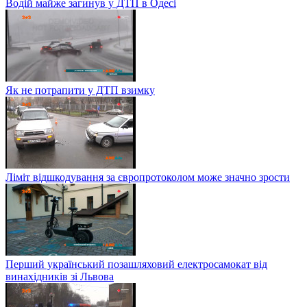
Водій майже загинув у ДТП в Одесі
Як не потрапити у ДТП взимку
Ліміт відшкодування за європротоколом може значно зрости
Перший український позашляховий електросамокат від
винахідників зі Львова