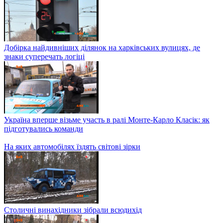
ДТП з доріг України – ДжеДАІ за 2 грудня 2021 року
Добірка найдивніших ділянок на харківських вулицях, де
знаки суперечать логіці
Україна вперше візьме участь в ралі Монте-Карло Класік: як
підготувались команди