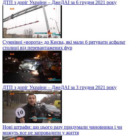
ДТП з доріг України – ДжеДАІ за 6 грудня 2021 року
Сумнівні «ворота» до Києва, які мали б рятувати асфальт
столиці від перевантажених фур
ДТП з доріг України – ДжеДАІ за 3 грудня 2021 року
Нові штрафи: що цього разу придумали чиновники і чи
можуть все це запровадити у життя