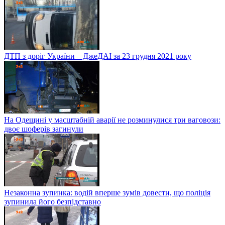
ДТП з доріг України – ДжеДАІ за 23 грудня 2021 року
На Одещині у масштабній аварії не розминулися три ваговози:
двоє шоферів загинули
Незаконна зупинка: водій вперше зумів довести, що поліція
зупинила його безпідставно