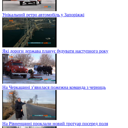
Унікальний ретро автомобіль у Запоріжжі
Які дороги держава планує будувати наступного року
На Черкащині з’явилася пожежна команда з черниць
На Рівненщині проклали новий тротуар посеред поля