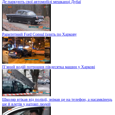
Де паркують свої автомобілі мешканці Дубаї
Раритетний Ford Consul їздить по Харкову
П’яний водій потрощив півдесятка машин у Харкові
Школяр втікав від поліції, знімав це на телефон, а насамкінець
ще й влетів у натовп людей