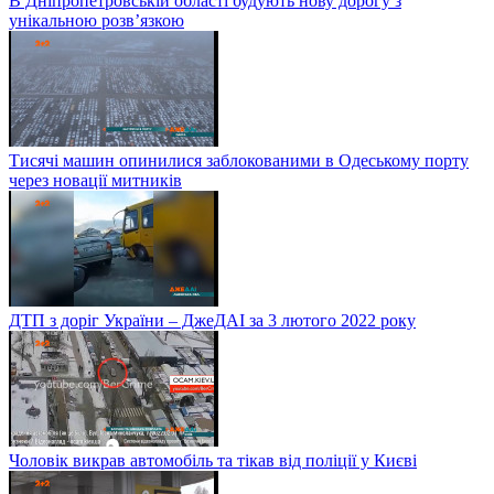
В Дніпропетровській області будують нову дорогу з
унікальною розв’язкою
Тисячі машин опинилися заблокованими в Одеському порту
через новації митників
ДТП з доріг України – ДжеДАІ за 3 лютого 2022 року
Чоловік викрав автомобіль та тікав від поліції у Києві