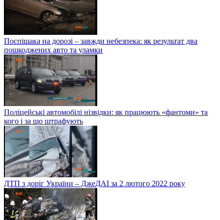
Поспішака на дорозі – завжди небезпека: як результат два
пошкоджених авто та уламки
Поліцейські автомобілі нізвідки: як працюють «фантоми» та
кого і за що штрафують
ДТП з доріг України – ДжеДАІ за 2 лютого 2022 року