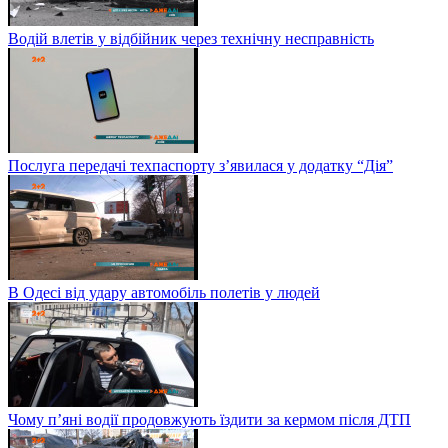
Водій влетів у відбійник через технічну несправність
Послуга передачі техпаспорту з’явилася у додатку “Дія”
В Одесі від удару автомобіль полетів у людей
Чому п’яні водії продовжують їздити за кермом після ДТП