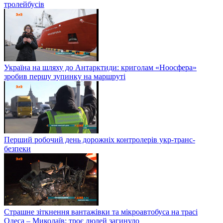
тролейбусів
Україна на шляху до Антарктиди: криголам «Ноосфера»
зробив першу зупинку на маршруті
Перший робочий день дорожніх контролерів укр-транс-
безпеки
Страшне зіткнення вантажівки та мікроавтобуса на трасі
Одеса – Миколаїв: троє людей загинуло