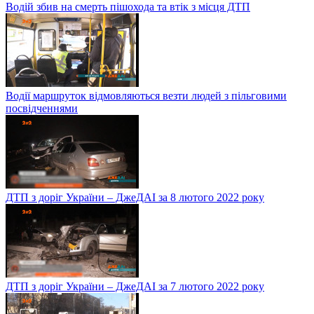
Водій збив на смерть пішохода та втік з місця ДТП
Водії маршруток відмовляються везти людей з пільговими
посвідченнями
ДТП з доріг України – ДжеДАІ за 8 лютого 2022 року
ДТП з доріг України – ДжеДАІ за 7 лютого 2022 року