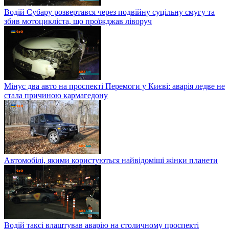
Водій Субару розвертався через подвійну суцільну смугу та
збив мотоцикліста, що проїжджав ліворуч
Мінус два авто на проспекті Перемоги у Києві: аварія ледве не
стала причиною кармагедону
Автомобілі, якими користуються найвідоміші жінки планети
Водій таксі влаштував аварію на столичному проспекті