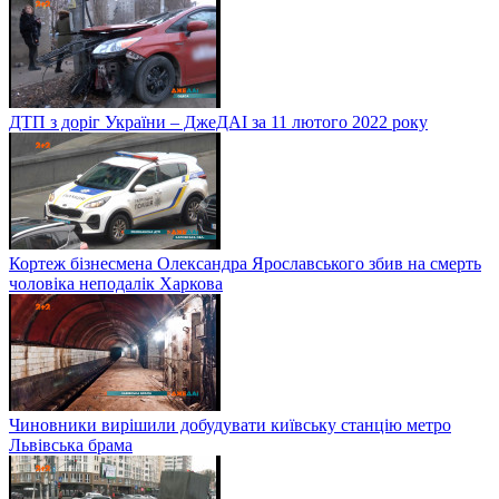
ДТП з доріг України – ДжеДАІ за 11 лютого 2022 року
Кортеж бізнесмена Олександра Ярославського збив на смерть
чоловіка неподалік Харкова
Чиновники вирішили добудувати київську станцію метро
Львівська брама