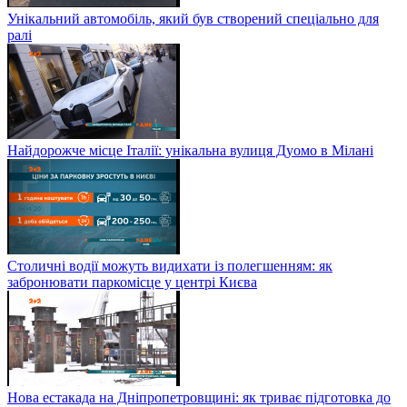
Унікальний автомобіль, який був створений спеціально для
ралі
Найдорожче місце Італії: унікальна вулиця Дуомо в Мілані
Столичні водії можуть видихати із полегшенням: як
забронювати паркомісце у центрі Києва
Нова естакада на Дніпропетровщині: як триває підготовка до