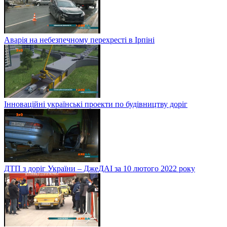
Аварія на небезпечному перехресті в Ірпіні
Інноваційні українські проекти по будівництву доріг
ДТП з доріг України – ДжеДАІ за 10 лютого 2022 року