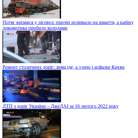
Потяг врізався у лісовоз: причіп розірвало на шмаття, а кабіну
локомотива пробило колодами
Ремонт столичних доріг: зима іде, а з нею і асфальт Києва
ДТП з доріг України – ДжеДАІ за 16 лютого 2022 року