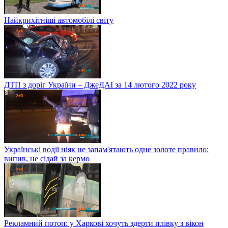
Найкрихітніші автомобілі світу
ДТП з доріг України – ДжеДАІ за 14 лютого 2022 року
Українські водії ніяк не запам'ятають одне золоте правило:
випив, не сідай за кермо
Рекламний потоп: у Харкові хочуть здерти плівку з вікон