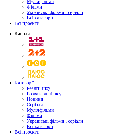
Мультфільми
Фільми
Українські фільми і серіали
Всі категорії
Всі проєкти
Канали
Категорії
Реаліті-шоу
Розважальні шоу
Новини
Серіали
Мультфільми
Фільми
Українські фільми і серіали
Всі категорії
Всі проєкти