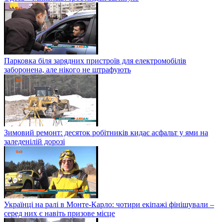
Парковка біля зарядних пристроїв для електромобілів
заборонена, але нікого не штрафують
Зимовий ремонт: десяток робітників кидає асфальт у ями на
заледенілій дорозі
Українці на ралі в Монте-Карло: чотири екіпажі фінішували –
серед них є навіть призове місце