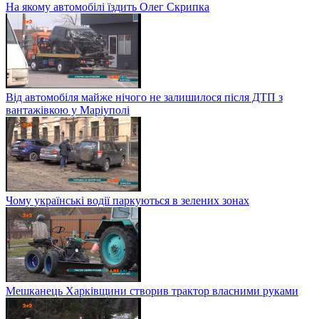
На якому автомобілі їздить Олег Скрипка
Від автомобіля майже нічого не залишилося після ДТП з
вантажівкою у Маріуполі
Чому українські водії паркуються в зелених зонах
Мешканець Харківщини створив трактор власними руками