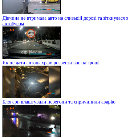
Дівчина не втримала авто на слизькій дорозі та зіткнулася з
автобусом
Як не дати автошахраю розвести вас на гроші
Блогери влаштували перегони та спричинили аварію