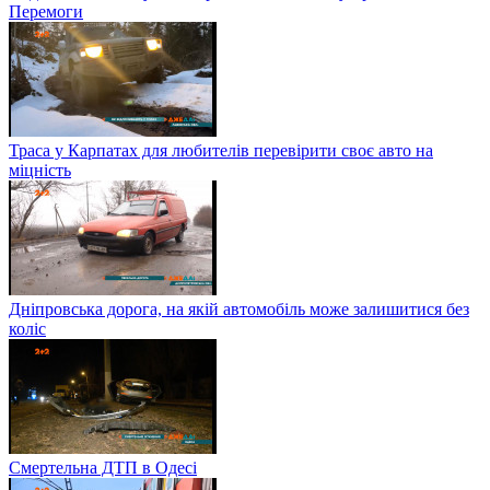
Перемоги
Траса у Карпатах для любителів перевірити своє авто на
міцність
Дніпровська дорога, на якій автомобіль може залишитися без
коліс
Смертельна ДТП в Одесі