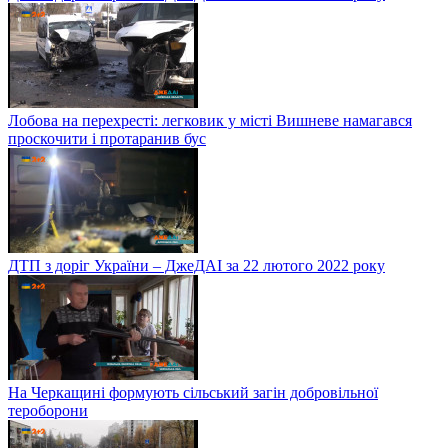
Лобова на перехресті: легковик у місті Вишневе намагався
проскочити і протаранив бус
ДТП з доріг України – ДжеДАІ за 22 лютого 2022 року
На Черкащині формують сільський загін добровільної
тероборони