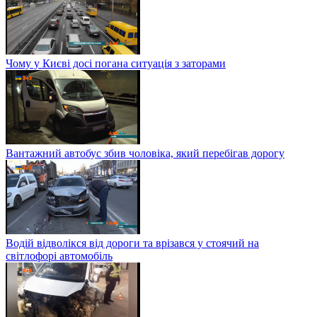
Чому у Києві досі погана ситуація з заторами
Вантажний автобус збив чоловіка, який перебігав дорогу
Водій відволікся від дороги та врізався у стоячий на
світлофорі автомобіль