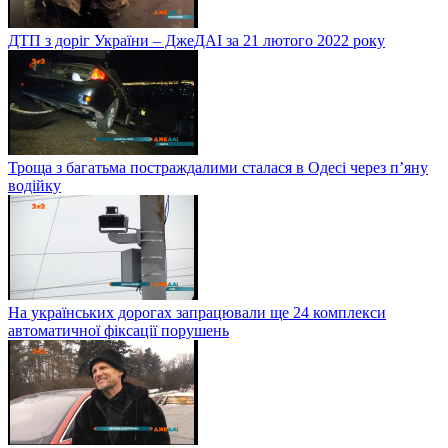
ДТП з доріг України – ДжеДАІ за 21 лютого 2022 року
Троща з багатьма постраждалими сталася в Одесі через п’яну
водійку
На українських дорогах запрацювали ще 24 комплекси
автоматичної фіксації порушень