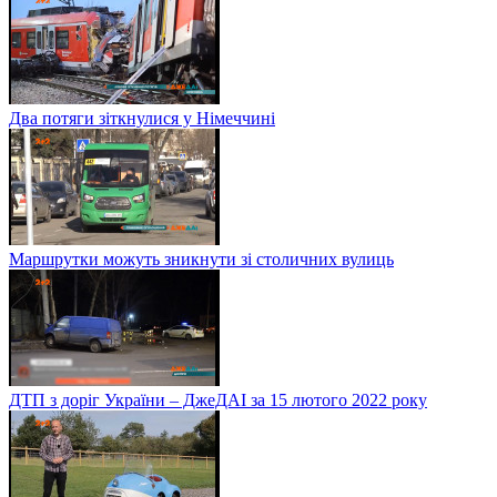
Два потяги зіткнулися у Німеччині
Маршрутки можуть зникнути зі столичних вулиць
ДТП з доріг України – ДжеДАІ за 15 лютого 2022 року