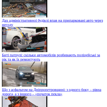
Дах адміністративної будівлі впав на припарковані авто через
негоду
Биті патрулі: скільки автомобілів розбивають поліцейські за
рік та як їх ремонтують
Що з асфальтом на Дніпропетровщині: з одного боку – рівна
дорога, а з іншого – «початок пекла»