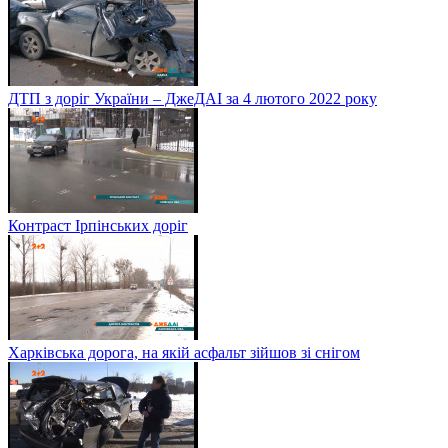
ДТП з доріг України – ДжеДАІ за 4 лютого 2022 року
Контраст Ірпінських доріг
Харківська дорога, на якій асфальт зійшов зі снігом