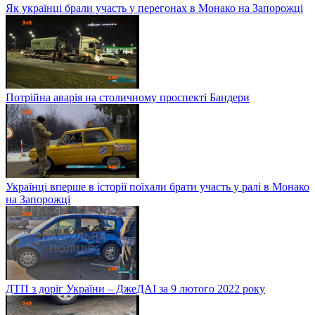
Як українці брали участь у перегонах в Монако на Запорожці
Потрійна аварія на столичному проспекті Бандери
Українці вперше в історії поїхали брати участь у ралі в Монако
на Запорожці
ДТП з доріг України – ДжеДАІ за 9 лютого 2022 року