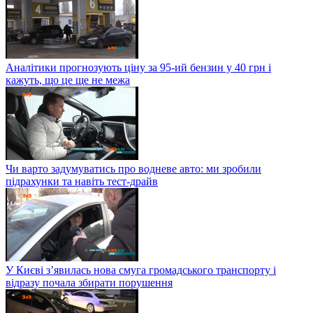
Аналітики прогнозують ціну за 95-ий бензин у 40 грн і
кажуть, що це ще не межа
Чи варто задумуватись про водневе авто: ми зробили
підрахунки та навіть тест-драйв
У Києві з’явилась нова смуга громадського транспорту і
відразу почала збирати порушення