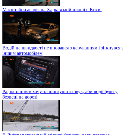
Масштабна аварія на Харківській площі в Києві
Водій на швидкості не впорався з керуванням і зіткнувся з
іншим автомобілем
Радіостанціям хочуть приглушити звук, аби водії були у
безпеці на дорозі