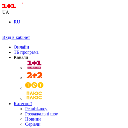
UA
RU
Вхід в кабінет
Онлайн
ТБ програма
Канали
Категорії
Реаліті-шоу
Розважальні шоу
Новини
Серіали