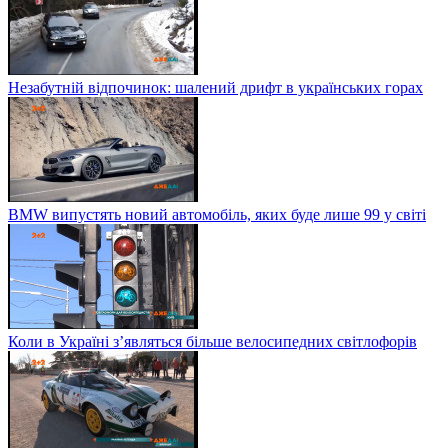
Незабутній відпочинок: шалений дрифт в українських горах
BMW випустять новий автомобіль, яких буде лише 99 у світі
Коли в Україні з’являться більше велосипедних світлофорів