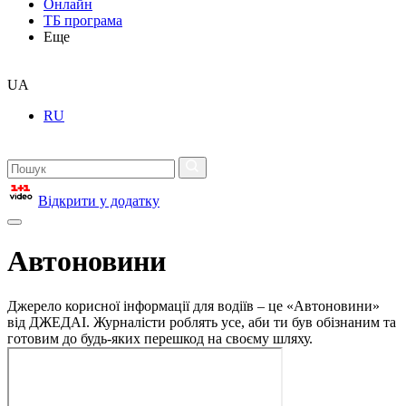
Онлайн
ТБ програма
Еще
UA
RU
Відкрити у додатку
Автоновини
Джерело корисної інформації для водіїв – це «Автоновини»
від ДЖЕДАІ. Журналісти роблять усе, аби ти був обізнаним та
готовим до будь-яких перешкод на своєму шляху.