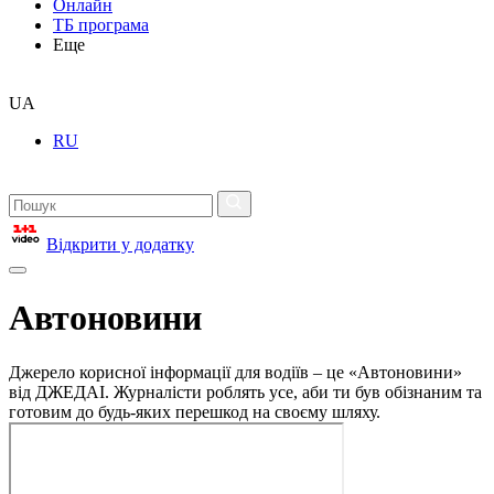
Онлайн
ТБ програма
Еще
UA
RU
Відкрити у додатку
Автоновини
Джерело корисної інформації для водіїв – це «Автоновини»
від ДЖЕДАІ. Журналісти роблять усе, аби ти був обізнаним та
готовим до будь-яких перешкод на своєму шляху.