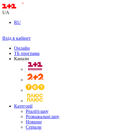
UA
RU
Вхід в кабінет
Онлайн
ТБ програма
Канали
Категорії
Реаліті-шоу
Розважальні шоу
Новини
Серіали