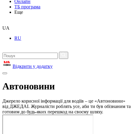
Онлайн
ТБ програма
Еще
UA
RU
Відкрити у додатку
Автоновини
Джерело корисної інформації для водіїв – це «Автоновини»
від ДЖЕДАІ. Журналісти роблять усе, аби ти був обізнаним та
готовим до будь-яких перешкод на своєму шляху.