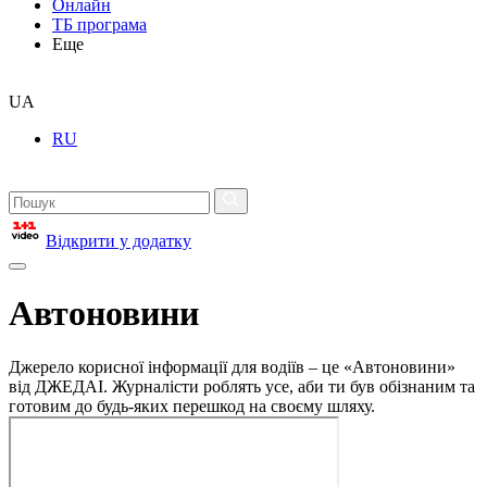
Онлайн
ТБ програма
Еще
UA
RU
Відкрити у додатку
Автоновини
Джерело корисної інформації для водіїв – це «Автоновини»
від ДЖЕДАІ. Журналісти роблять усе, аби ти був обізнаним та
готовим до будь-яких перешкод на своєму шляху.