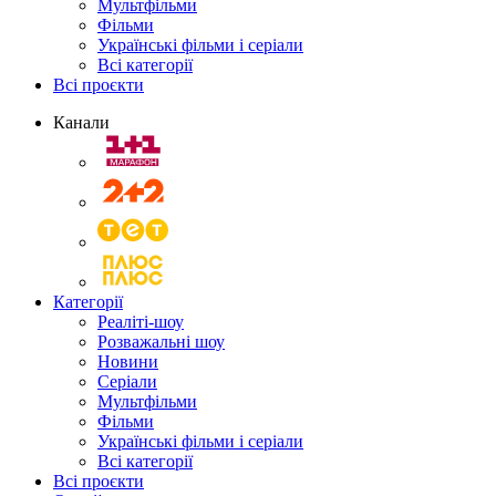
Мультфільми
Фільми
Українські фільми і серіали
Всі категорії
Всі проєкти
Канали
Категорії
Реаліті-шоу
Розважальні шоу
Новини
Серіали
Мультфільми
Фільми
Українські фільми і серіали
Всі категорії
Всі проєкти