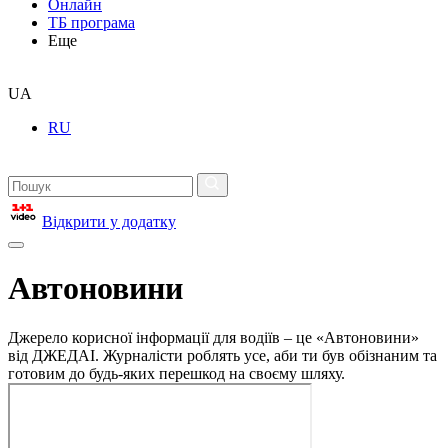
Онлайн
ТБ програма
Еще
UA
RU
Відкрити у додатку
Автоновини
Джерело корисної інформації для водіїв – це «Автоновини»
від ДЖЕДАІ. Журналісти роблять усе, аби ти був обізнаним та
готовим до будь-яких перешкод на своєму шляху.