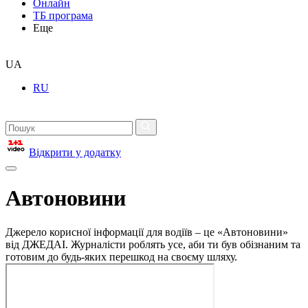
Онлайн
ТБ програма
Еще
UA
RU
Відкрити у додатку
Автоновини
Джерело корисної інформації для водіїв – це «Автоновини»
від ДЖЕДАІ. Журналісти роблять усе, аби ти був обізнаним та
готовим до будь-яких перешкод на своєму шляху.