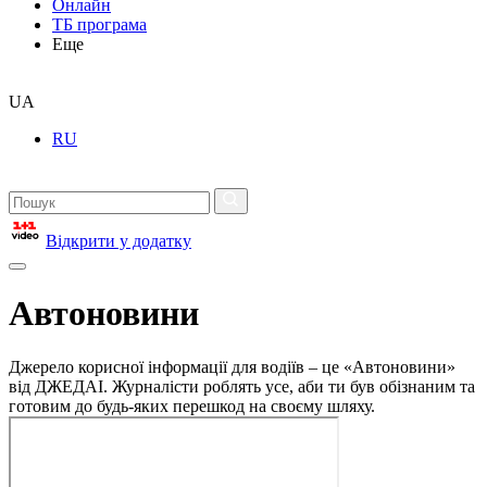
Онлайн
ТБ програма
Еще
UA
RU
Відкрити у додатку
Автоновини
Джерело корисної інформації для водіїв – це «Автоновини»
від ДЖЕДАІ. Журналісти роблять усе, аби ти був обізнаним та
готовим до будь-яких перешкод на своєму шляху.