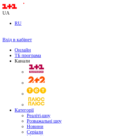
UA
RU
Вхід в кабінет
Онлайн
ТБ програма
Канали
Категорії
Реаліті-шоу
Розважальні шоу
Новини
Серіали