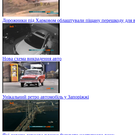
Дорожники під Харковом облаштували піщану перешкоду для в
Нова схема викрадення авто
Унікальний ретро автомобіль у Запоріжжі