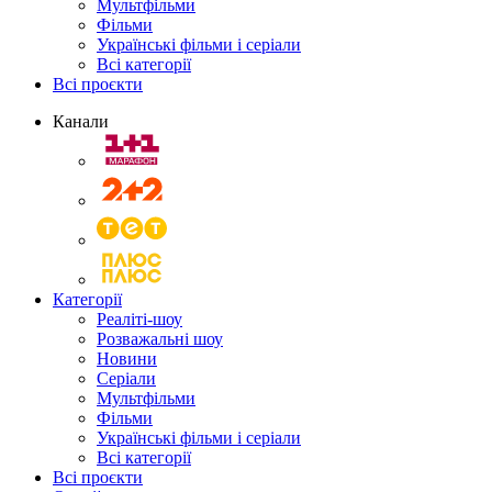
Мультфільми
Фільми
Українські фільми і серіали
Всі категорії
Всі проєкти
Канали
Категорії
Реаліті-шоу
Розважальні шоу
Новини
Серіали
Мультфільми
Фільми
Українські фільми і серіали
Всі категорії
Всі проєкти