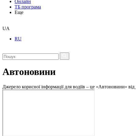
Онлайн
ТБ програма
Еще
UA
RU
Автоновини
Джерело корисної інформації для водіїв – це «Автоновини» від