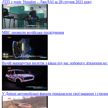
ДТП з доріг України – ДжеДАІ за 28 грудня 2021 року
МВС оновили водійське посвідчення
Водій маршрутки вилетів з вікна під час лобового зіткнення на
У Дніпрі автомобільні фанати прикрасили свої машини і створи