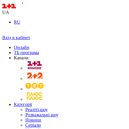
UA
RU
Вхід в кабінет
Онлайн
ТБ програма
Канали
Категорії
Реаліті-шоу
Розважальні шоу
Новини
Серіали