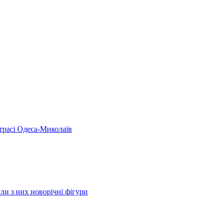
 трасі Одеса-Миколаїв
ли з них новорічні фігури