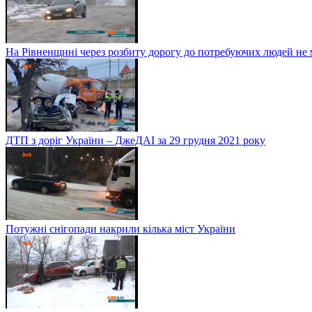
На Рівненщині через розбиту дорогу до потребуючих людей не
ДТП з доріг України – ДжеДАІ за 29 грудня 2021 року
Потужні снігопади накрили кілька міст України