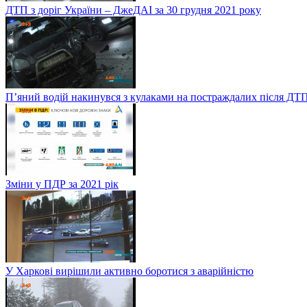
ДТП з доріг України – ДжеДАІ за 30 грудня 2021 року
П’яний водій накинувся з кулаками на постраждалих після ДТП
Зміни у ПДР за 2021 рік
У Харкові вирішили активно боротися з аварійністю