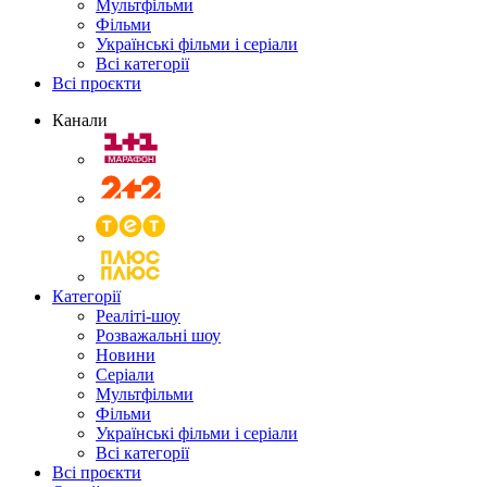
Мультфільми
Фільми
Українські фільми і серіали
Всі категорії
Всі проєкти
Канали
Категорії
Реаліті-шоу
Розважальні шоу
Новини
Серіали
Мультфільми
Фільми
Українські фільми і серіали
Всі категорії
Всі проєкти