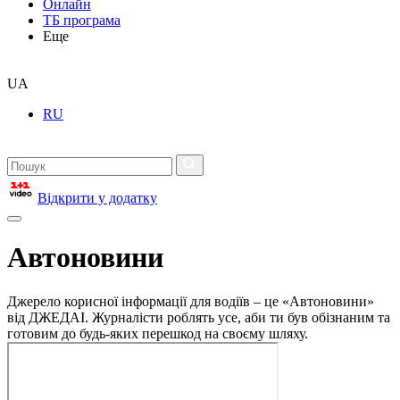
Онлайн
ТБ програма
Еще
UA
RU
Відкрити у додатку
Автоновини
Джерело корисної інформації для водіїв – це «Автоновини»
від ДЖЕДАІ. Журналісти роблять усе, аби ти був обізнаним та
готовим до будь-яких перешкод на своєму шляху.