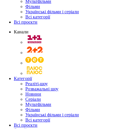
Мультфільми
Фільми
Українські фільми і серіали
Всі категорії
Всі проєкти
Канали
Категорії
Реаліті-шоу
Розважальні шоу
Новини
Серіали
Мультфільми
Фільми
Українські фільми і серіали
Всі категорії
Всі проєкти