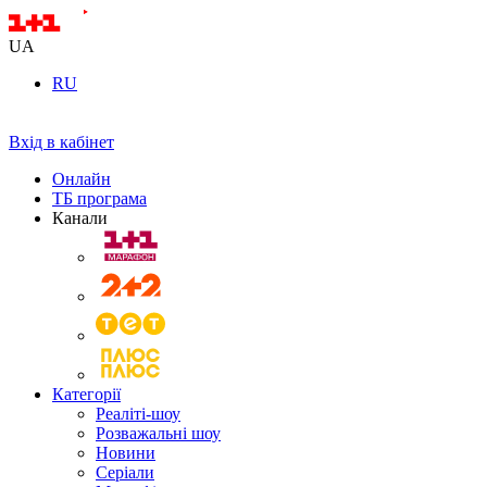
UA
RU
Вхід в кабінет
Онлайн
ТБ програма
Канали
Категорії
Реаліті-шоу
Розважальні шоу
Новини
Серіали