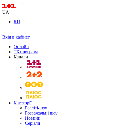
UA
RU
Вхід в кабінет
Онлайн
ТБ програма
Канали
Категорії
Реаліті-шоу
Розважальні шоу
Новини
Серіали