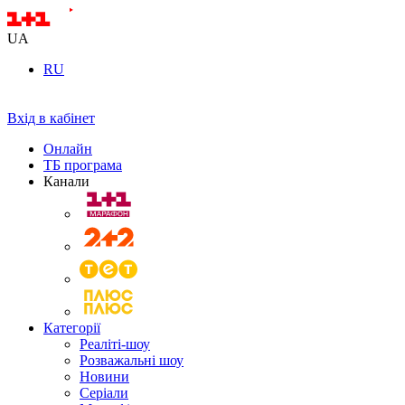
UA
RU
Вхід в кабінет
Онлайн
ТБ програма
Канали
Категорії
Реаліті-шоу
Розважальні шоу
Новини
Серіали