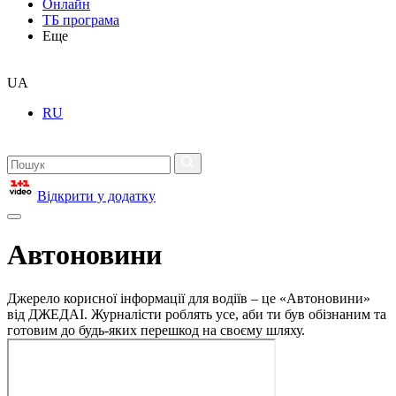
Онлайн
ТБ програма
Еще
UA
RU
Відкрити у додатку
Автоновини
Джерело корисної інформації для водіїв – це «Автоновини»
від ДЖЕДАІ. Журналісти роблять усе, аби ти був обізнаним та
готовим до будь-яких перешкод на своєму шляху.