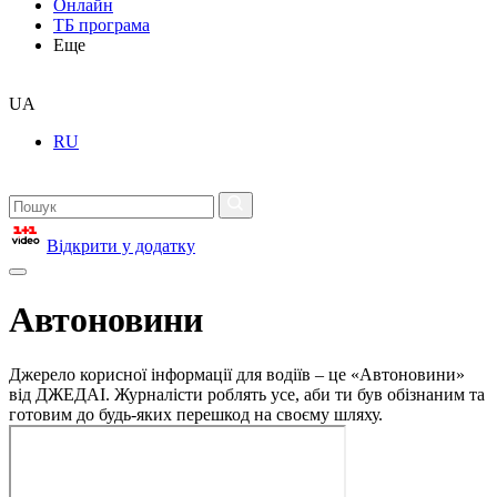
Онлайн
ТБ програма
Еще
UA
RU
Відкрити у додатку
Автоновини
Джерело корисної інформації для водіїв – це «Автоновини»
від ДЖЕДАІ. Журналісти роблять усе, аби ти був обізнаним та
готовим до будь-яких перешкод на своєму шляху.