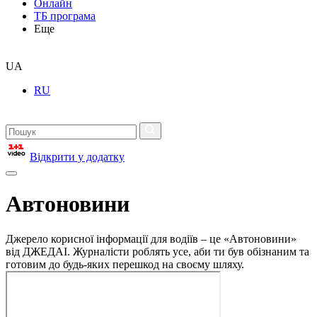
Онлайн
ТБ програма
Еще
UA
RU
Відкрити у додатку
Автоновини
Джерело корисної інформації для водіїв – це «Автоновини»
від ДЖЕДАІ. Журналісти роблять усе, аби ти був обізнаним та
готовим до будь-яких перешкод на своєму шляху.