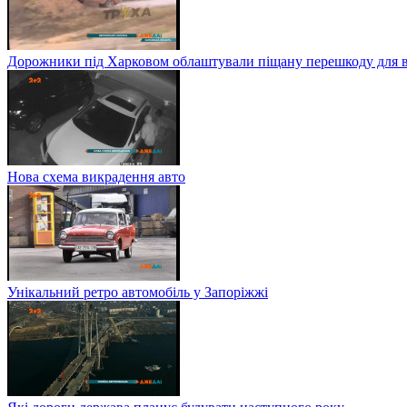
Дорожники під Харковом облаштували піщану перешкоду для в
Нова схема викрадення авто
Унікальний ретро автомобіль у Запоріжжі