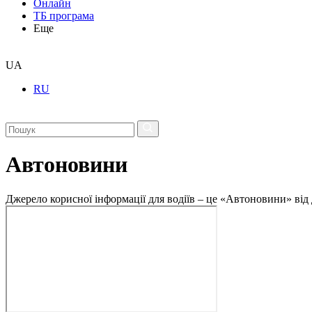
Онлайн
ТБ програма
Еще
UA
RU
Автоновини
Джерело корисної інформації для водіїв – це «Автоновини» від