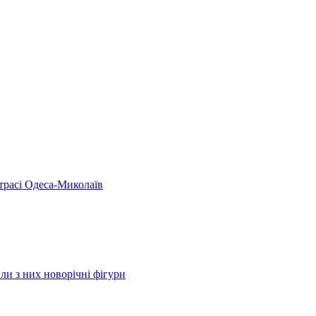
 трасі Одеса-Миколаїв
ли з них новорічні фігури