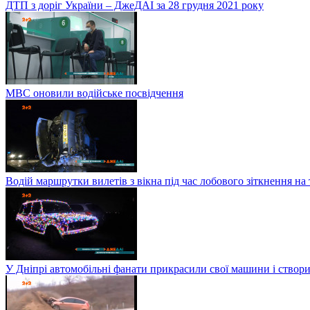
ДТП з доріг України – ДжеДАІ за 28 грудня 2021 року
МВС оновили водійське посвідчення
Водій маршрутки вилетів з вікна під час лобового зіткнення на
У Дніпрі автомобільні фанати прикрасили свої машини і створи