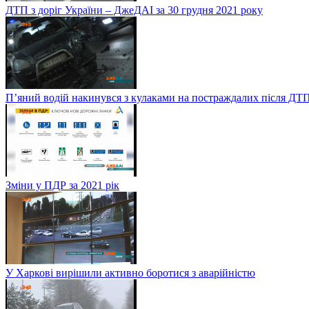
ДТП з доріг України – ДжеДАІ за 30 грудня 2021 року
П’яний водій накинувся з кулаками на постраждалих після ДТП
Зміни у ПДР за 2021 рік
У Харкові вирішили активно боротися з аварійністю