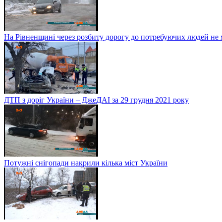
На Рівненщині через розбиту дорогу до потребуючих людей не
ДТП з доріг України – ДжеДАІ за 29 грудня 2021 року
Потужні снігопади накрили кілька міст України