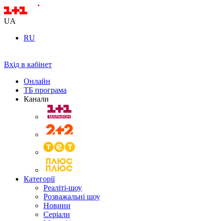
UA
RU
Вхід в кабінет
Онлайн
ТБ програма
Канали
Категорії
Реаліті-шоу
Розважальні шоу
Новини
Серіали