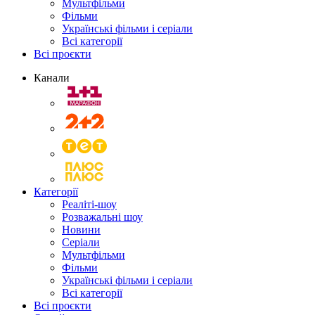
Мультфільми
Фільми
Українські фільми і серіали
Всі категорії
Всі проєкти
Канали
Категорії
Реаліті-шоу
Розважальні шоу
Новини
Серіали
Мультфільми
Фільми
Українські фільми і серіали
Всі категорії
Всі проєкти