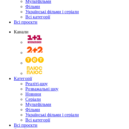
Мультфільми
Фільми
Українські фільми і серіали
Всі категорії
Всі проєкти
Канали
Категорії
Реаліті-шоу
Розважальні шоу
Новини
Серіали
Мультфільми
Фільми
Українські фільми і серіали
Всі категорії
Всі проєкти