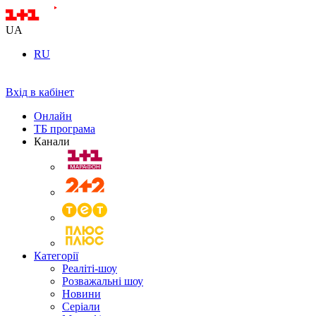
UA
RU
Вхід в кабінет
Онлайн
ТБ програма
Канали
Категорії
Реаліті-шоу
Розважальні шоу
Новини
Серіали