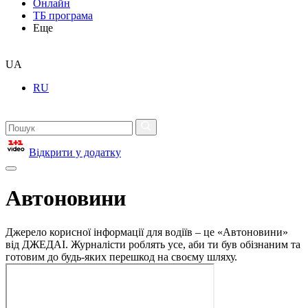
Онлайн
ТБ програма
Еще
UA
RU
Відкрити у додатку
Автоновини
Джерело корисної інформації для водіїв – це «Автоновини»
від ДЖЕДАІ. Журналісти роблять усе, аби ти був обізнаним та
готовим до будь-яких перешкод на своєму шляху.