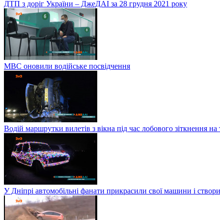
ДТП з доріг України – ДжеДАІ за 28 грудня 2021 року
МВС оновили водійське посвідчення
Водій маршрутки вилетів з вікна під час лобового зіткнення на
У Дніпрі автомобільні фанати прикрасили свої машини і створи