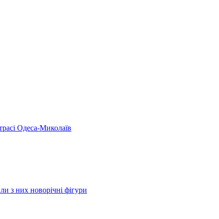
 трасі Одеса-Миколаїв
ли з них новорічні фігури