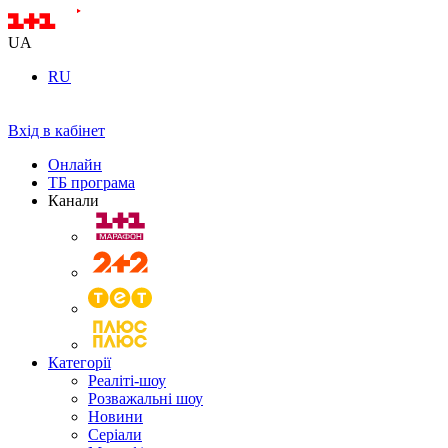
UA
RU
Вхід в кабінет
Онлайн
ТБ програма
Канали
Категорії
Реаліті-шоу
Розважальні шоу
Новини
Серіали