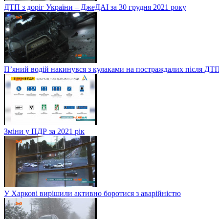
ДТП з доріг України – ДжеДАІ за 30 грудня 2021 року
П’яний водій накинувся з кулаками на постраждалих після ДТП
Зміни у ПДР за 2021 рік
У Харкові вирішили активно боротися з аварійністю