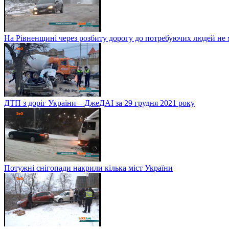
На Рівненщині через розбиту дорогу до потребуючих людей не
ДТП з доріг України – ДжеДАІ за 29 грудня 2021 року
Потужні снігопади накрили кілька міст України