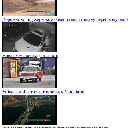
Дорожники під Харковом облаштували піщану перешкоду для в
Нова схема викрадення авто
Унікальний ретро автомобіль у Запоріжжі