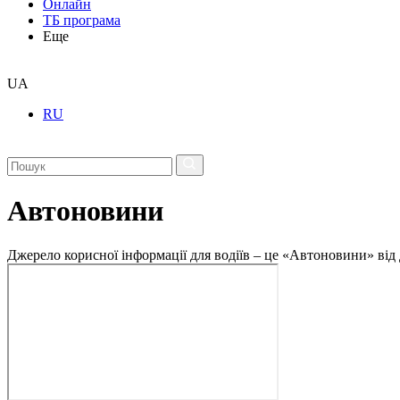
Онлайн
ТБ програма
Еще
UA
RU
Автоновини
Джерело корисної інформації для водіїв – це «Автоновини» від