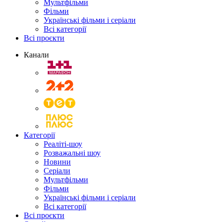
Мультфільми
Фільми
Українські фільми і серіали
Всі категорії
Всі проєкти
Канали
Категорії
Реаліті-шоу
Розважальні шоу
Новини
Серіали
Мультфільми
Фільми
Українські фільми і серіали
Всі категорії
Всі проєкти