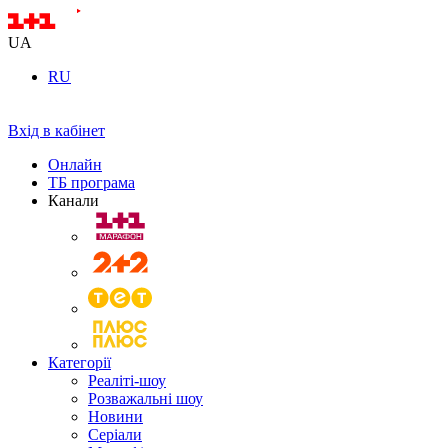
UA
RU
Вхід в кабінет
Онлайн
ТБ програма
Канали
Категорії
Реаліті-шоу
Розважальні шоу
Новини
Серіали