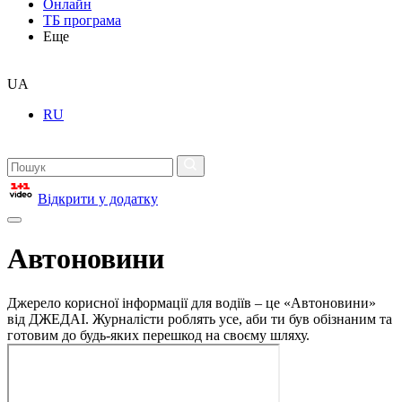
Онлайн
ТБ програма
Еще
UA
RU
Відкрити у додатку
Автоновини
Джерело корисної інформації для водіїв – це «Автоновини»
від ДЖЕДАІ. Журналісти роблять усе, аби ти був обізнаним та
готовим до будь-яких перешкод на своєму шляху.