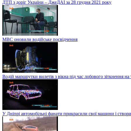
ДТП з доріг України – ДжеДАІ за 28 грудня 2021 року
МВС оновили водійське посвідчення
Водій маршрутки вилетів з вікна під час лобового зіткнення на
У Дніпрі автомобільні фанати прикрасили свої машини і створи