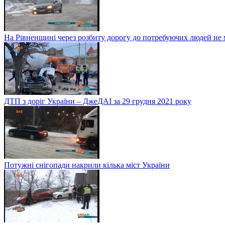
На Рівненщині через розбиту дорогу до потребуючих людей не
ДТП з доріг України – ДжеДАІ за 29 грудня 2021 року
Потужні снігопади накрили кілька міст України