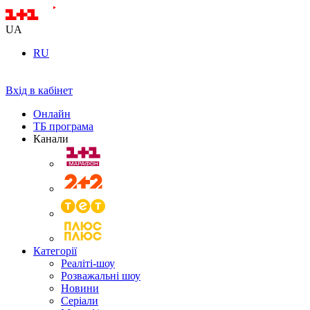
UA
RU
Вхід в кабінет
Онлайн
ТБ програма
Канали
Категорії
Реаліті-шоу
Розважальні шоу
Новини
Серіали