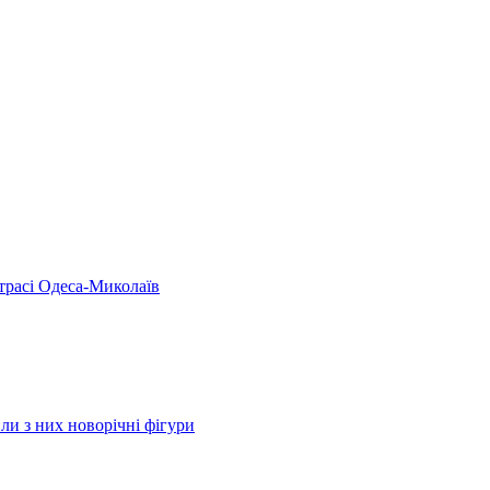
 трасі Одеса-Миколаїв
ли з них новорічні фігури