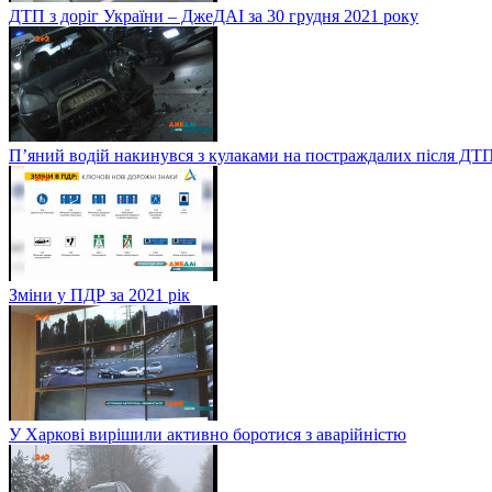
ДТП з доріг України – ДжеДАІ за 30 грудня 2021 року
П’яний водій накинувся з кулаками на постраждалих після ДТП
Зміни у ПДР за 2021 рік
У Харкові вирішили активно боротися з аварійністю