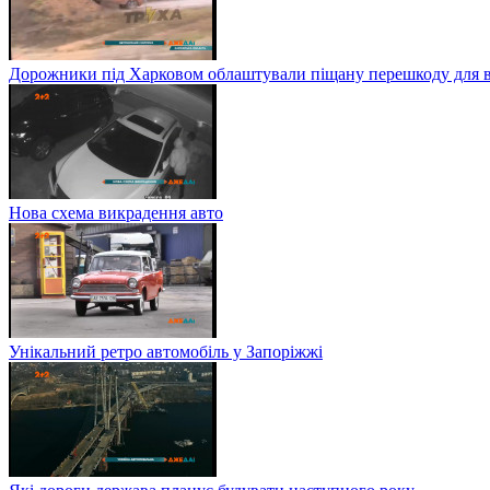
Дорожники під Харковом облаштували піщану перешкоду для в
Нова схема викрадення авто
Унікальний ретро автомобіль у Запоріжжі