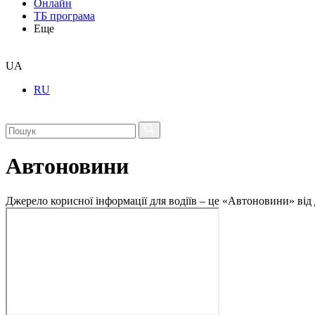
Онлайн
ТБ програма
Еще
UA
RU
Автоновини
Джерело корисної інформації для водіїв – це «Автоновини» від