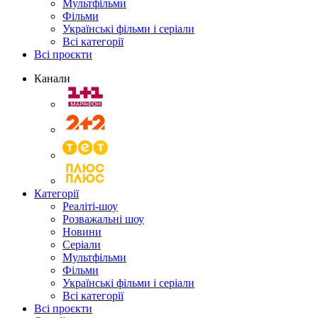
Мультфільми
Фільми
Українські фільми і серіали
Всі категорії
Всі проєкти
Канали
Категорії
Реаліті-шоу
Розважальні шоу
Новини
Серіали
Мультфільми
Фільми
Українські фільми і серіали
Всі категорії
Всі проєкти