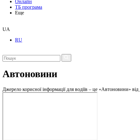
Онлайн
ТБ програма
Еще
UA
RU
Автоновини
Джерело корисної інформації для водіїв – це «Автоновини» від