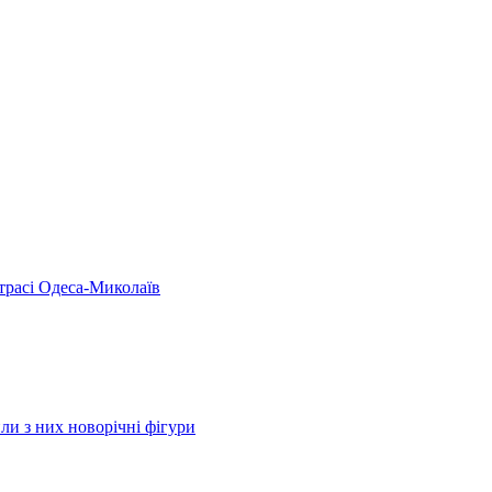
 трасі Одеса-Миколаїв
ли з них новорічні фігури