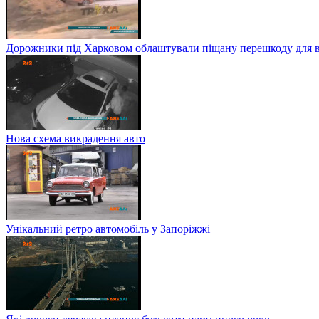
Дорожники під Харковом облаштували піщану перешкоду для в
Нова схема викрадення авто
Унікальний ретро автомобіль у Запоріжжі