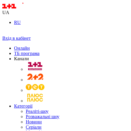
UA
RU
Вхід в кабінет
Онлайн
ТБ програма
Канали
Категорії
Реаліті-шоу
Розважальні шоу
Новини
Серіали