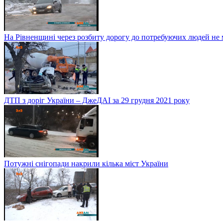
На Рівненщині через розбиту дорогу до потребуючих людей не
ДТП з доріг України – ДжеДАІ за 29 грудня 2021 року
Потужні снігопади накрили кілька міст України