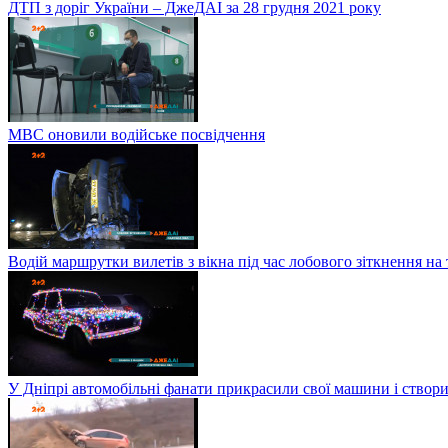
ДТП з доріг України – ДжеДАІ за 28 грудня 2021 року
МВС оновили водійське посвідчення
Водій маршрутки вилетів з вікна під час лобового зіткнення на
У Дніпрі автомобільні фанати прикрасили свої машини і створи