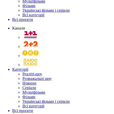
Мультфільми
Фільми
Українські фільми і серіали
Всі категорії
Всі проєкти
Канали
Категорії
Реаліті-шоу
Розважальні шоу
Новини
Серіали
Мультфільми
Фільми
Українські фільми і серіали
Всі категорії
Всі проєкти