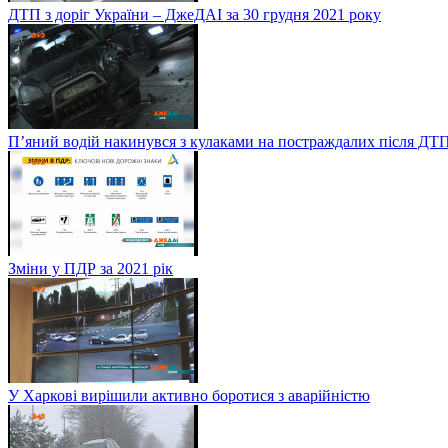
ДТП з доріг України – ДжеДАІ за 30 грудня 2021 року
П’яний водій накинувся з кулаками на постраждалих після ДТП
Зміни у ПДР за 2021 рік
У Харкові вирішили активно боротися з аварійністю