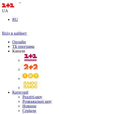
UA
RU
Вхід в кабінет
Онлайн
ТБ програма
Канали
Категорії
Реаліті-шоу
Розважальні шоу
Новини
Серіали