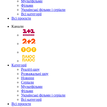
Мультфільми
Фільми
Українські фільми і серіали
Всі категорії
Всі проєкти
Канали
Категорії
Реаліті-шоу
Розважальні шоу
Новини
Серіали
Мультфільми
Фільми
Українські фільми і серіали
Всі категорії
Всі проєкти