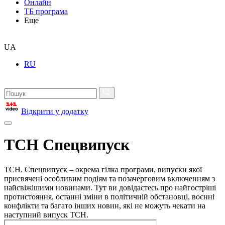
Онлайн
ТБ програма
Еще
UA
RU
Відкрити у додатку
ТСН Спецвипуск
ТСН. Спецвипуск – окрема гілка програми, випуски якої
присвячені особливим подіям та позачерговим включенням з
найсвіжішими новинами. Тут ви довідаєтесь про найгостріші
протистояння, останні зміни в політичній обстановці, воєнні
конфлікти та багато інших новин, які не можуть чекати на
наступний випуск ТСН.