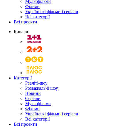
Мультфільми
Фільми
Українські фільми і серіали
Всі категорії
Всі проєкти
Канали
Категорії
Реаліті-шоу
Розважальні шоу
Новини
Серіали
Мультфільми
Фільми
Українські фільми і серіали
Всі категорії
Всі проєкти