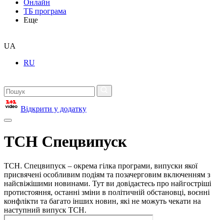
Онлайн
ТБ програма
Еще
UA
RU
Відкрити у додатку
ТСН Спецвипуск
ТСН. Спецвипуск – окрема гілка програми, випуски якої
присвячені особливим подіям та позачерговим включенням з
найсвіжішими новинами. Тут ви довідаєтесь про найгостріші
протистояння, останні зміни в політичній обстановці, воєнні
конфлікти та багато інших новин, які не можуть чекати на
наступний випуск ТСН.