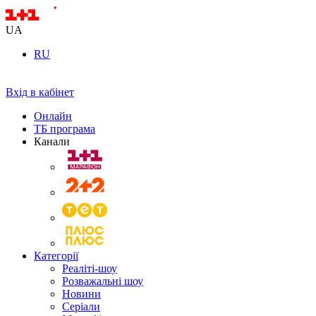
UA
RU
Вхід в кабінет
Онлайн
ТБ програма
Канали
Категорії
Реаліті-шоу
Розважальні шоу
Новини
Серіали