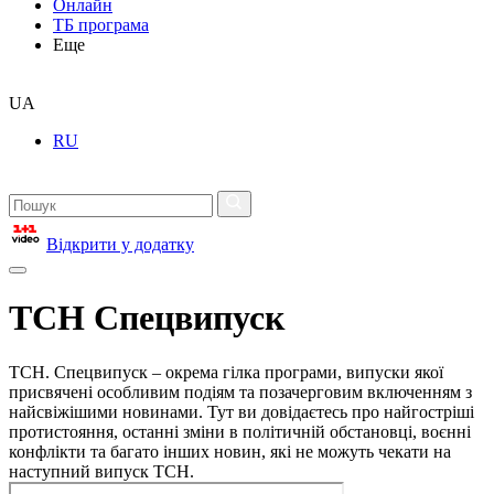
Онлайн
ТБ програма
Еще
UA
RU
Відкрити у додатку
ТСН Спецвипуск
ТСН. Спецвипуск – окрема гілка програми, випуски якої
присвячені особливим подіям та позачерговим включенням з
найсвіжішими новинами. Тут ви довідаєтесь про найгостріші
протистояння, останні зміни в політичній обстановці, воєнні
конфлікти та багато інших новин, які не можуть чекати на
наступний випуск ТСН.