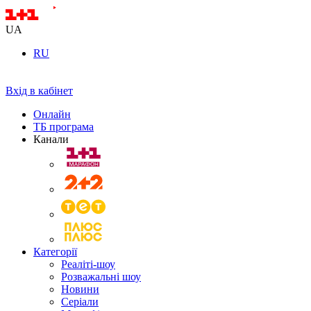
UA
RU
Вхід в кабінет
Онлайн
ТБ програма
Канали
Категорії
Реаліті-шоу
Розважальні шоу
Новини
Серіали