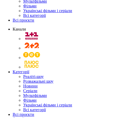
Мультфільми
Фільми
Українські фільми і серіали
Всі категорії
Всі проєкти
Канали
Категорії
Реаліті-шоу
Розважальні шоу
Новини
Серіали
Мультфільми
Фільми
Українські фільми і серіали
Всі категорії
Всі проєкти