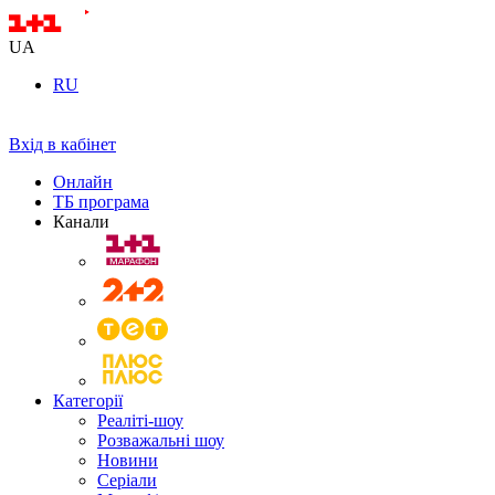
UA
RU
Вхід в кабінет
Онлайн
ТБ програма
Канали
Категорії
Реаліті-шоу
Розважальні шоу
Новини
Серіали