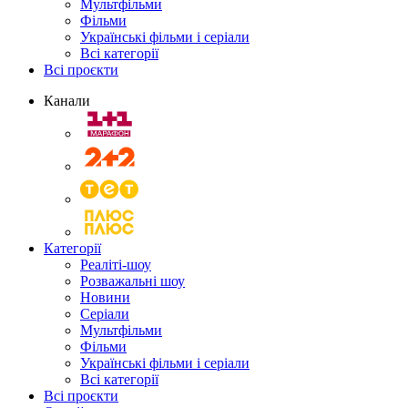
Мультфільми
Фільми
Українські фільми і серіали
Всі категорії
Всі проєкти
Канали
Категорії
Реаліті-шоу
Розважальні шоу
Новини
Серіали
Мультфільми
Фільми
Українські фільми і серіали
Всі категорії
Всі проєкти