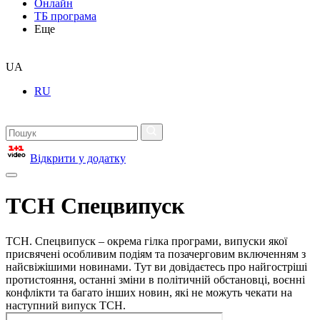
Онлайн
ТБ програма
Еще
UA
RU
Відкрити у додатку
ТСН Спецвипуск
ТСН. Спецвипуск – окрема гілка програми, випуски якої
присвячені особливим подіям та позачерговим включенням з
найсвіжішими новинами. Тут ви довідаєтесь про найгостріші
протистояння, останні зміни в політичній обстановці, воєнні
конфлікти та багато інших новин, які не можуть чекати на
наступний випуск ТСН.