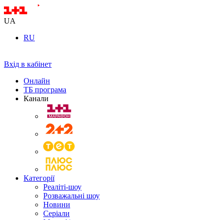
UA
RU
Вхід в кабінет
Онлайн
ТБ програма
Канали
Категорії
Реаліті-шоу
Розважальні шоу
Новини
Серіали