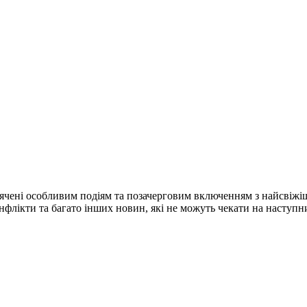
ячені особливим подіям та позачерговим включенням з найсвіжі
конфлікти та багато інших новин, які не можуть чекати на наступ