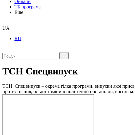
Онлайн
ТБ програма
Еще
UA
RU
ТСН Спецвипуск
ТСН. Спецвипуск – окрема гілка програми, випуски якої присв
протистояння, останні зміни в політичній обстановці, воєнні 