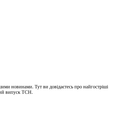
шими новинами. Тут ви довідаєтесь про найгостріші
ний випуск ТСН.