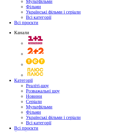
Мультфільми
Фільми
Українські фільми і серіали
Всі категорії
Всі проєкти
Канали
Категорії
Реаліті-шоу
Розважальні шоу
Новини
Серіали
Мультфільми
Фільми
Українські фільми і серіали
Всі категорії
Всі проєкти