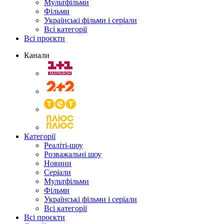
Мультфільми
Фільми
Українські фільми і серіали
Всі категорії
Всі проєкти
Канали
Категорії
Реаліті-шоу
Розважальні шоу
Новини
Серіали
Мультфільми
Фільми
Українські фільми і серіали
Всі категорії
Всі проєкти