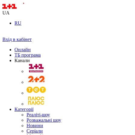
UA
RU
Вхід в кабінет
Онлайн
ТБ програма
Канали
Категорії
Реаліті-шоу
Розважальні шоу
Новини
Серіали