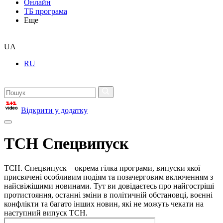
Онлайн
ТБ програма
Еще
UA
RU
Відкрити у додатку
ТСН Спецвипуск
ТСН. Спецвипуск – окрема гілка програми, випуски якої
присвячені особливим подіям та позачерговим включенням з
найсвіжішими новинами. Тут ви довідаєтесь про найгостріші
протистояння, останні зміни в політичній обстановці, воєнні
конфлікти та багато інших новин, які не можуть чекати на
наступний випуск ТСН.