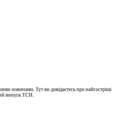
шими новинами. Тут ви довідаєтесь про найгостріші
ний випуск ТСН.