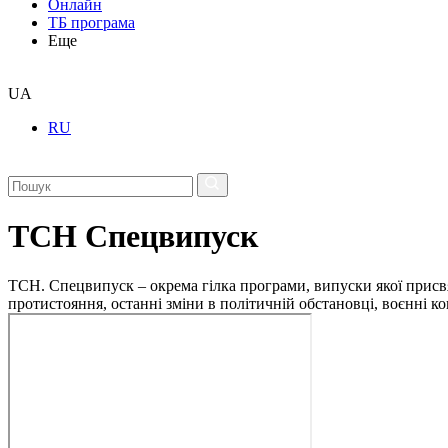
Онлайн
ТБ програма
Еще
UA
RU
ТСН Спецвипуск
ТСН. Спецвипуск – окрема гілка програми, випуски якої присв
протистояння, останні зміни в політичній обстановці, воєнні 