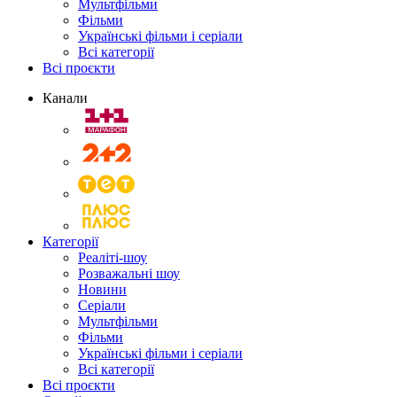
Мультфільми
Фільми
Українські фільми і серіали
Всі категорії
Всі проєкти
Канали
Категорії
Реаліті-шоу
Розважальні шоу
Новини
Серіали
Мультфільми
Фільми
Українські фільми і серіали
Всі категорії
Всі проєкти