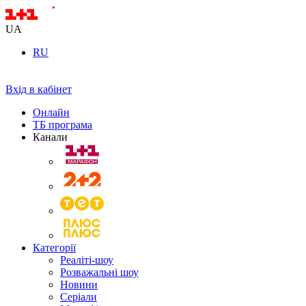
UA
RU
Вхід в кабінет
Онлайн
ТБ програма
Канали
Категорії
Реаліті-шоу
Розважальні шоу
Новини
Серіали