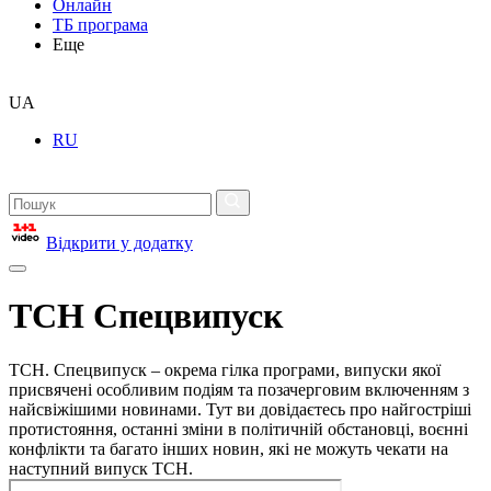
Онлайн
ТБ програма
Еще
UA
RU
Відкрити у додатку
ТСН Спецвипуск
ТСН. Спецвипуск – окрема гілка програми, випуски якої
присвячені особливим подіям та позачерговим включенням з
найсвіжішими новинами. Тут ви довідаєтесь про найгостріші
протистояння, останні зміни в політичній обстановці, воєнні
конфлікти та багато інших новин, які не можуть чекати на
наступний випуск ТСН.