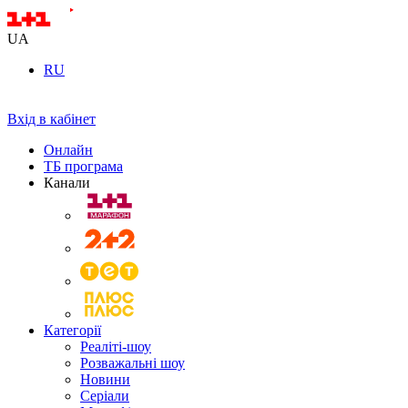
UA
RU
Вхід в кабінет
Онлайн
ТБ програма
Канали
Категорії
Реаліті-шоу
Розважальні шоу
Новини
Серіали