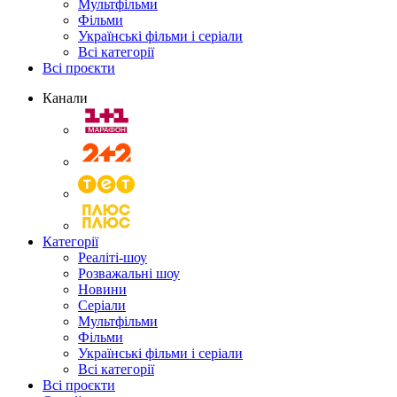
Мультфільми
Фільми
Українські фільми і серіали
Всі категорії
Всі проєкти
Канали
Категорії
Реаліті-шоу
Розважальні шоу
Новини
Серіали
Мультфільми
Фільми
Українські фільми і серіали
Всі категорії
Всі проєкти