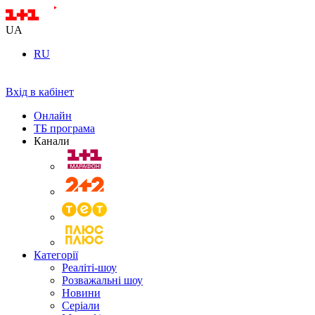
UA
RU
Вхід в кабінет
Онлайн
ТБ програма
Канали
Категорії
Реаліті-шоу
Розважальні шоу
Новини
Серіали