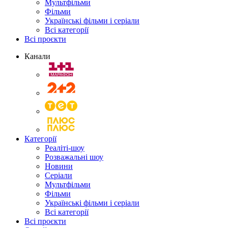
Мультфільми
Фільми
Українські фільми і серіали
Всі категорії
Всі проєкти
Канали
Категорії
Реаліті-шоу
Розважальні шоу
Новини
Серіали
Мультфільми
Фільми
Українські фільми і серіали
Всі категорії
Всі проєкти