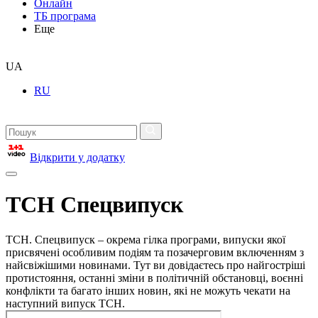
Онлайн
ТБ програма
Еще
UA
RU
Відкрити у додатку
ТСН Спецвипуск
ТСН. Спецвипуск – окрема гілка програми, випуски якої
присвячені особливим подіям та позачерговим включенням з
найсвіжішими новинами. Тут ви довідаєтесь про найгостріші
протистояння, останні зміни в політичній обстановці, воєнні
конфлікти та багато інших новин, які не можуть чекати на
наступний випуск ТСН.