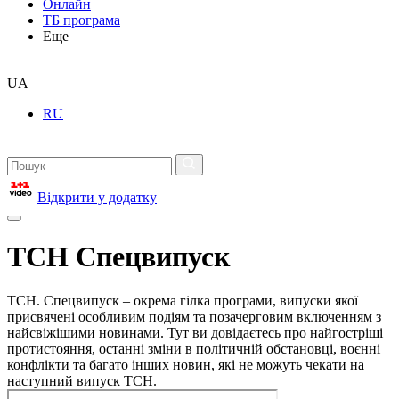
Онлайн
ТБ програма
Еще
UA
RU
Відкрити у додатку
ТСН Спецвипуск
ТСН. Спецвипуск – окрема гілка програми, випуски якої
присвячені особливим подіям та позачерговим включенням з
найсвіжішими новинами. Тут ви довідаєтесь про найгостріші
протистояння, останні зміни в політичній обстановці, воєнні
конфлікти та багато інших новин, які не можуть чекати на
наступний випуск ТСН.