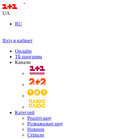
UA
RU
Вхід в кабінет
Онлайн
ТБ програма
Канали
Категорії
Реаліті-шоу
Розважальні шоу
Новини
Серіали