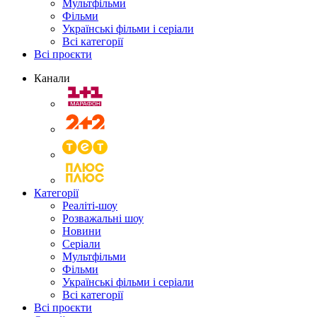
Мультфільми
Фільми
Українські фільми і серіали
Всі категорії
Всі проєкти
Канали
Категорії
Реаліті-шоу
Розважальні шоу
Новини
Серіали
Мультфільми
Фільми
Українські фільми і серіали
Всі категорії
Всі проєкти