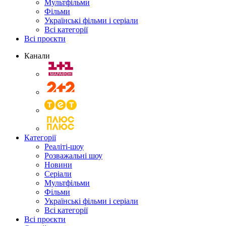
Мультфільми
Фільми
Українські фільми і серіали
Всі категорії
Всі проєкти
Канали
Категорії
Реаліті-шоу
Розважальні шоу
Новини
Серіали
Мультфільми
Фільми
Українські фільми і серіали
Всі категорії
Всі проєкти