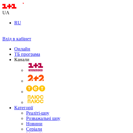
UA
RU
Вхід в кабінет
Онлайн
ТБ програма
Канали
Категорії
Реаліті-шоу
Розважальні шоу
Новини
Серіали