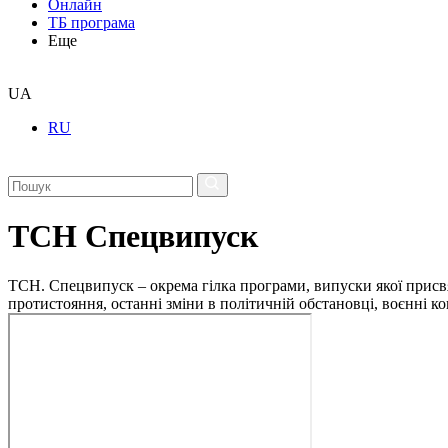
Онлайн
ТБ програма
Еще
UA
RU
ТСН Спецвипуск
ТСН. Спецвипуск – окрема гілка програми, випуски якої присв
протистояння, останні зміни в політичній обстановці, воєнні 