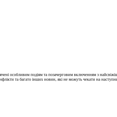
ячені особливим подіям та позачерговим включенням з найсвіжі
конфлікти та багато інших новин, які не можуть чекати на наступ