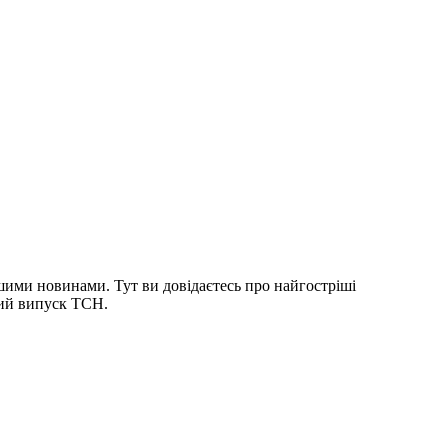
шими новинами. Тут ви довідаєтесь про найгостріші
ний випуск ТСН.