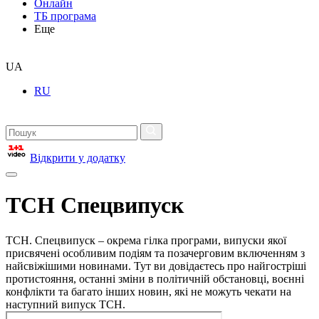
Онлайн
ТБ програма
Еще
UA
RU
Відкрити у додатку
ТСН Спецвипуск
ТСН. Спецвипуск – окрема гілка програми, випуски якої
присвячені особливим подіям та позачерговим включенням з
найсвіжішими новинами. Тут ви довідаєтесь про найгостріші
протистояння, останні зміни в політичній обстановці, воєнні
конфлікти та багато інших новин, які не можуть чекати на
наступний випуск ТСН.