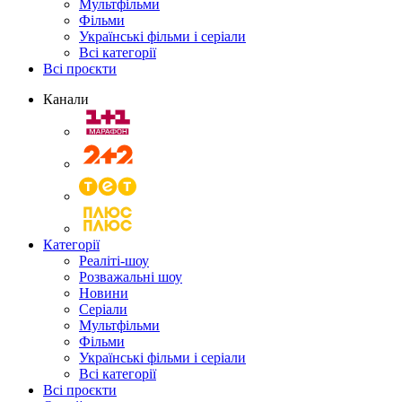
Мультфільми
Фільми
Українські фільми і серіали
Всі категорії
Всі проєкти
Канали
Категорії
Реаліті-шоу
Розважальні шоу
Новини
Серіали
Мультфільми
Фільми
Українські фільми і серіали
Всі категорії
Всі проєкти