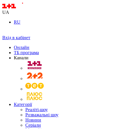
UA
RU
Вхід в кабінет
Онлайн
ТБ програма
Канали
Категорії
Реаліті-шоу
Розважальні шоу
Новини
Серіали