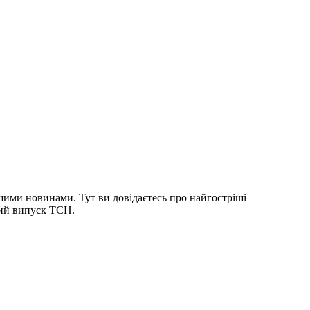
шими новинами. Тут ви довідаєтесь про найгостріші
ний випуск ТСН.