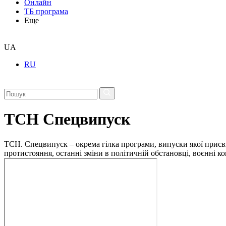
Онлайн
ТБ програма
Еще
UA
RU
ТСН Спецвипуск
ТСН. Спецвипуск – окрема гілка програми, випуски якої присв
протистояння, останні зміни в політичній обстановці, воєнні 