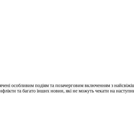
ячені особливим подіям та позачерговим включенням з найсвіжі
конфлікти та багато інших новин, які не можуть чекати на наступ