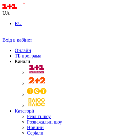
UA
RU
Вхід в кабінет
Онлайн
ТБ програма
Канали
Категорії
Реаліті-шоу
Розважальні шоу
Новини
Серіали