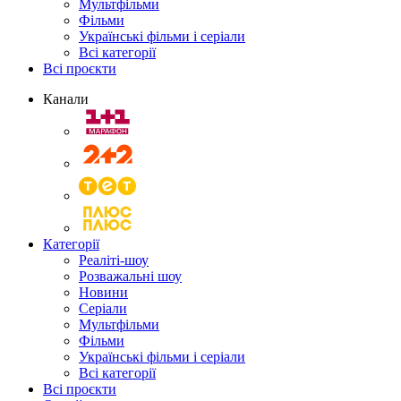
Мультфільми
Фільми
Українські фільми і серіали
Всі категорії
Всі проєкти
Канали
Категорії
Реаліті-шоу
Розважальні шоу
Новини
Серіали
Мультфільми
Фільми
Українські фільми і серіали
Всі категорії
Всі проєкти