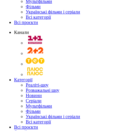
Мультфільми
Фільми
Українські фільми і серіали
Всі категорії
Всі проєкти
Канали
Категорії
Реаліті-шоу
Розважальні шоу
Новини
Серіали
Мультфільми
Фільми
Українські фільми і серіали
Всі категорії
Всі проєкти