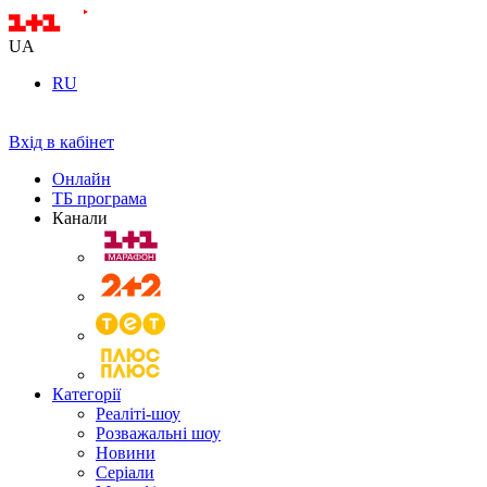
UA
RU
Вхід в кабінет
Онлайн
ТБ програма
Канали
Категорії
Реаліті-шоу
Розважальні шоу
Новини
Серіали