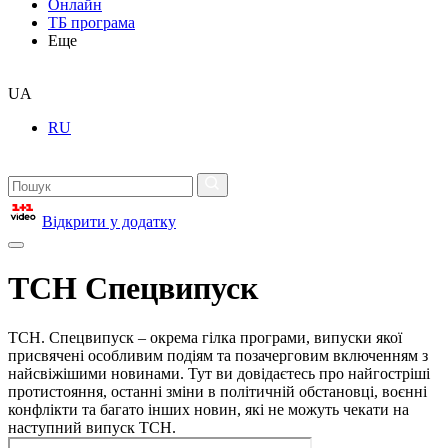
Онлайн
ТБ програма
Еще
UA
RU
Відкрити у додатку
ТСН Спецвипуск
ТСН. Спецвипуск – окрема гілка програми, випуски якої
присвячені особливим подіям та позачерговим включенням з
найсвіжішими новинами. Тут ви довідаєтесь про найгостріші
протистояння, останні зміни в політичній обстановці, воєнні
конфлікти та багато інших новин, які не можуть чекати на
наступний випуск ТСН.